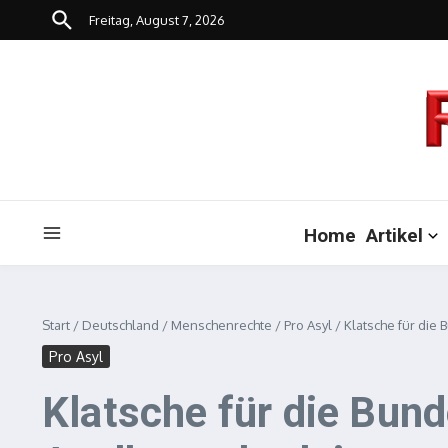
Zum Inhalt springen
Freitag, August 7, 2026
Home
Artikel
Start
/
Deutschland
/
Menschenrechte
/
Pro Asyl
/
Klatsche für di
Pro Asyl
Klatsche für die Bu