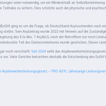
leistungen seien notwendig, um ein Mindestmaß an Selbstbestimmung 
le Teilhabe zu sichern. Dies schützte auch die physische und psychis
(EuGH) ging es um die Frage, ob Deutschland Asylsuchenden nach ein
rag stellte. Sein Asylantrag wurde 2022 mit Verweis auf die Zuständ
e Regelung des § 1a Abs. 7 AsylbLG, nach der Betroffene nur noch Lei
oziokulturelle Teil des Existenzminimums wurde gestrichen. Dieser Lei
gar noch verschärft:
Seit 2024
sieht das Asylbewerberleistungsgesetz
s vor. Viele Gerichte betrachten deshalb die Entscheidung des EuGH h
m Asylbewerberleistungsgesetz – PRO ASYL: Jahrelange Leistungsve