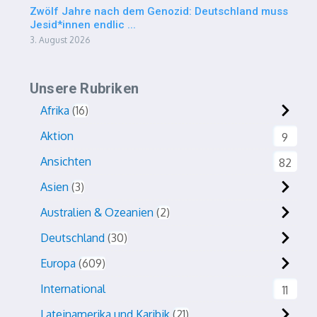
Zwölf Jahre nach dem Genozid: Deutschland muss
Jesid*innen endlic ...
3. August 2026
Unsere Rubriken
Afrika
16
Aktion
9
Ansichten
82
Asien
3
Australien & Ozeanien
2
Deutschland
30
Europa
609
International
11
Lateinamerika und Karibik
21