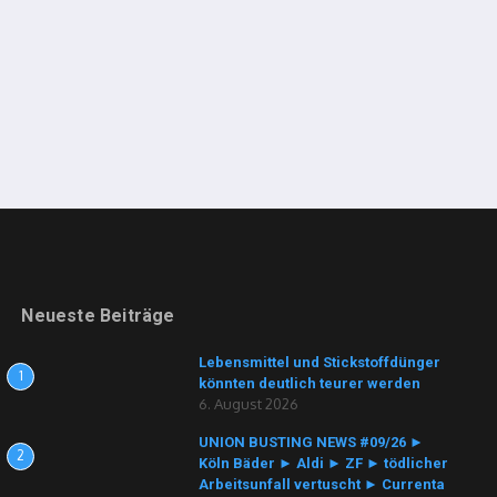
Neueste Beiträge
Lebensmittel und Stickstoffdünger
1
könnten deutlich teurer werden
6. August 2026
UNION BUSTING NEWS #09/26 ►
2
Köln Bäder ► Aldi ► ZF ► tödlicher
Arbeitsunfall vertuscht ► Currenta