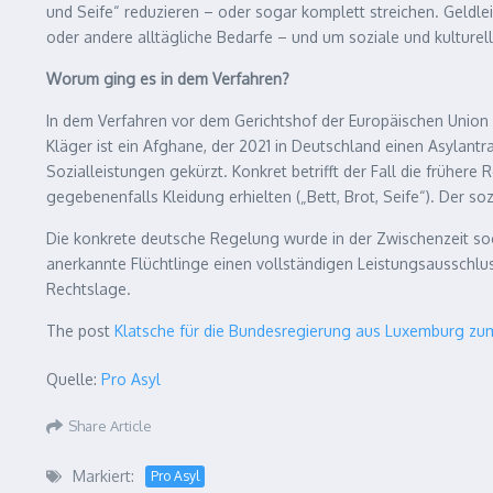
und Seife“ reduzieren – oder sogar komplett streichen. Geld
oder andere alltägliche Bedarfe – und um soziale und kulturel
Worum ging es in dem Verfahren?
In dem Verfahren vor dem Gerichtshof der Europäischen Union 
Kläger ist ein Afghane, der 2021 in Deutschland einen Asylant
Sozialleistungen gekürzt. Konkret betrifft der Fall die früher
gegebenenfalls Kleidung erhielten („Bett, Brot, Seife“). Der s
Die konkrete deutsche Regelung wurde in der Zwischenzeit so
anerkannte Flüchtlinge einen vollständigen Leistungsausschlus
Rechtslage.
The post
Klatsche für die Bundesregierung aus Luxemburg zu
Quelle:
Pro Asyl
Share Article
Markiert:
Pro Asyl