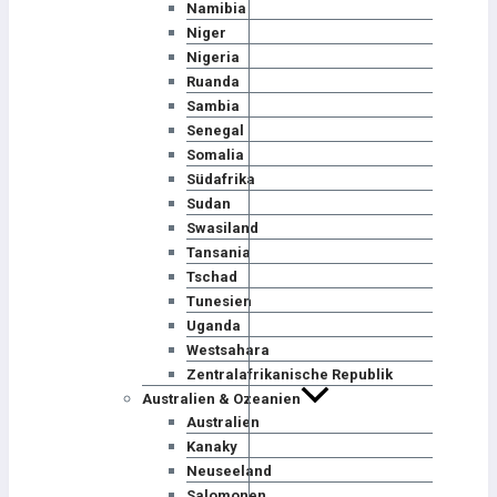
Namibia
Niger
Nigeria
Ruanda
Sambia
Senegal
Somalia
Südafrika
Sudan
Swasiland
Tansania
Tschad
Tunesien
Uganda
Westsahara
Zentralafrikanische Republik
Australien & Ozeanien
Australien
Kanaky
Neuseeland
Salomonen