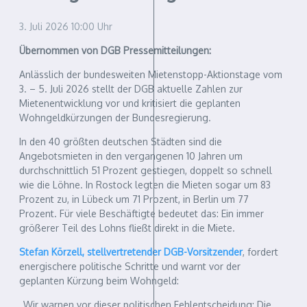
3. Juli 2026
10:00 Uhr
Übernommen von DGB Pressemitteilungen:
Anlässlich der bundesweiten Mietenstopp-Aktionstage vom
3. – 5. Juli 2026 stellt der DGB aktuelle Zahlen zur
Mietenentwicklung vor und kritisiert die geplanten
Wohngeldkürzungen der Bundesregierung.
In den 40 größten deutschen Städten sind die
Angebotsmieten in den vergangenen 10 Jahren um
durchschnittlich 51 Prozent gestiegen, doppelt so schnell
wie die Löhne. In Rostock legten die Mieten sogar um 83
Prozent zu, in Lübeck um 71 Prozent, in Berlin um 77
Prozent. Für viele Beschäftigte bedeutet das: Ein immer
größerer Teil des Lohns fließt direkt in die Miete.
Stefan Körzell, stellvertretender DGB-Vorsitzender
, fordert
energischere politische Schritte und warnt vor der
geplanten Kürzung beim Wohngeld:
„Wir warnen vor dieser politischen Fehlentscheidung: Die