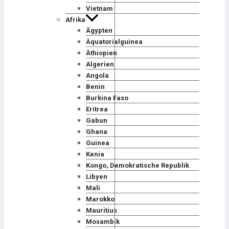
Vietnam
Afrika
Ägypten
Äquatorialguinea
Äthiopien
Algerien
Angola
Benin
Burkina Faso
Eritrea
Gabun
Ghana
Guinea
Kenia
Kongo, Demokratische Republik
Libyen
Mali
Marokko
Mauritius
Mosambik