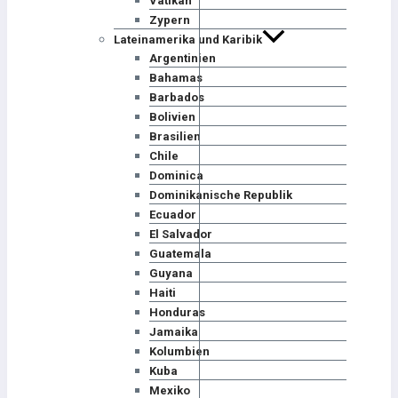
Vatikan
Zypern
Lateinamerika und Karibik
Argentinien
Bahamas
Barbados
Bolivien
Brasilien
Chile
Dominica
Dominikanische Republik
Ecuador
El Salvador
Guatemala
Guyana
Haiti
Honduras
Jamaika
Kolumbien
Kuba
Mexiko