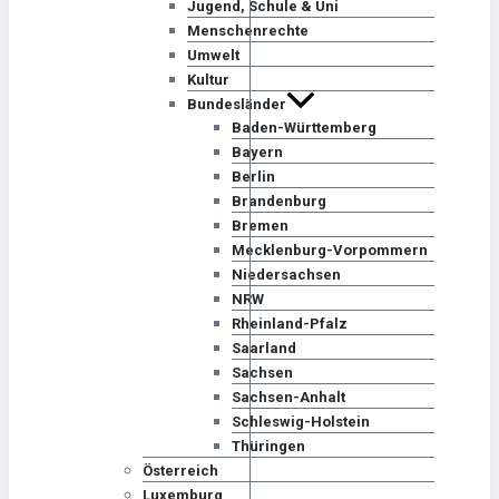
Jugend, Schule & Uni
Menschenrechte
Umwelt
Kultur
Bundesländer
Baden-Württemberg
Bayern
Berlin
Brandenburg
Bremen
Mecklenburg-Vorpommern
Niedersachsen
NRW
Rheinland-Pfalz
Saarland
Sachsen
Sachsen-Anhalt
Schleswig-Holstein
Thüringen
Österreich
Luxemburg