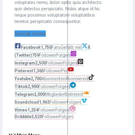
voluptates nemo, dolor optio quia architecto
quis delectus perspiciatis. Nobis atque id hic
neque possimus voluptatum voluptatibus
tenetur, perspiciatis consequuntur.
Social Icons
Fans
Gefällt mir
Facebook
1,750
X
Follower
Folgen
(Twitter)
759
Follower
Folgen
Instagram
2,500
Follower
Pin
Pinterest
1,365
Abonnenten
Abonnieren
Youtube
2,700
Follower
Folgen
Tiktok
2,900
Mitglieder
Beitreten
Telegram
2,000
Follower
Folgen
Soundcloud
1,963
Follower
Folgen
Vimeo
1,254
Follower
Folgen
Dribbble
3,520