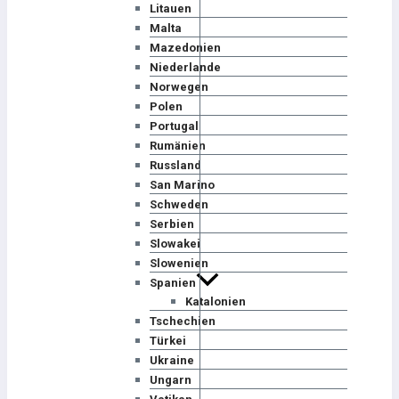
Litauen
Malta
Mazedonien
Niederlande
Norwegen
Polen
Portugal
Rumänien
Russland
San Marino
Schweden
Serbien
Slowakei
Slowenien
Spanien
Katalonien
Tschechien
Türkei
Ukraine
Ungarn