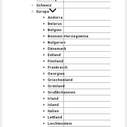
Schweiz
Europa
Andorra
Belarus
Belgien
Bosnien-Herzegowina
Bulgarien
Dänemark
Estland
Finnland
Frankreich
Georgien
Griechenland
Grönland
Großbritannien
Irland
Island
Italien
Lettland
Liechtenstein