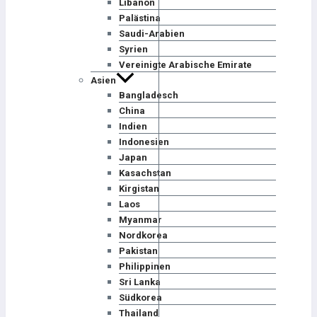
Libanon
Palästina
Saudi-Arabien
Syrien
Vereinigte Arabische Emirate
Asien
Bangladesch
China
Indien
Indonesien
Japan
Kasachstan
Kirgistan
Laos
Myanmar
Nordkorea
Pakistan
Philippinen
Sri Lanka
Südkorea
Thailand