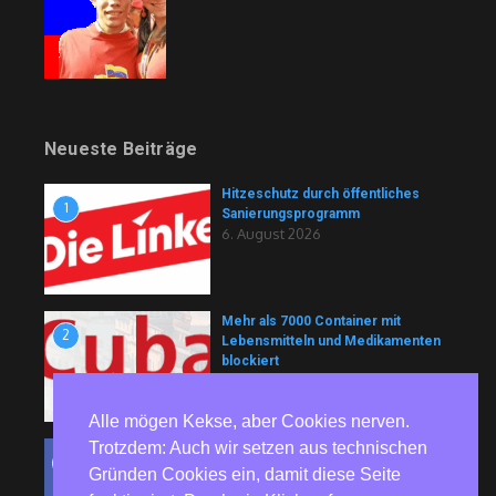
Neueste Beiträge
Hitzeschutz durch öffentliches
1
Sanierungsprogramm
6. August 2026
Mehr als 7000 Container mit
2
Lebensmitteln und Medikamenten
blockiert
6. August 2026
Alle mögen Kekse, aber Cookies nerven.
Trotzdem: Auch wir setzen aus technischen
81 Jahre nach Hiroshima und
3
Nagasaki – Bundesweite
Gründen Cookies ein, damit diese Seite
Gedenkaktionen erinnern an die