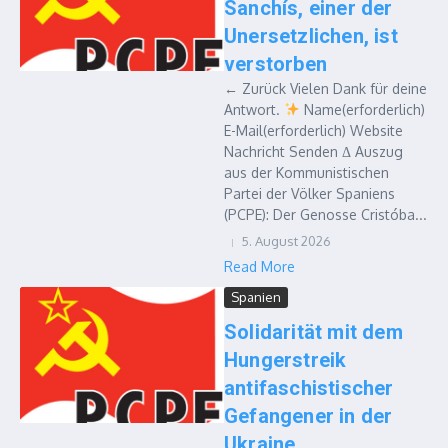
Sanchís, einer der
Unersetzlichen, ist
verstorben
← Zurück Vielen Dank für deine
Antwort.
Name(erforderlich)
E-Mail(erforderlich) Website
Nachricht Senden Δ Auszug
aus der Kommunistischen
Partei der Völker Spaniens
(PCPE): Der Genosse Cristóba...
5. August 2026
Read More
Spanien
Solidarität mit dem
Hungerstreik
antifaschistischer
Gefangener in der
Ukraine