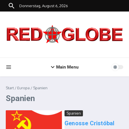
Zum Inhalt springen
Donnerstag, August 6, 2026
Main Menu
Start
/
Europa
/
Spanien
Spanien
Spanien
Genosse Cristóbal