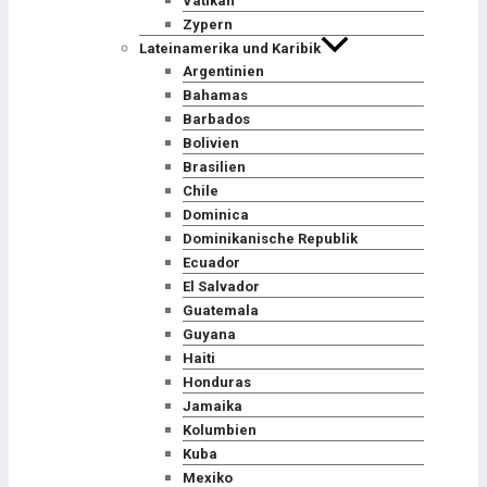
Vatikan
Zypern
Lateinamerika und Karibik
Argentinien
Bahamas
Barbados
Bolivien
Brasilien
Chile
Dominica
Dominikanische Republik
Ecuador
El Salvador
Guatemala
Guyana
Haiti
Honduras
Jamaika
Kolumbien
Kuba
Mexiko