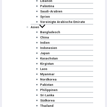
Libanon
Palästina
Saudi-Arabien
Syrien
Vereinigte Arabische Emirate
Asien
Bangladesch
China
Indien
Indonesien
Japan
Kasachstan
Kirgistan
Laos
Myanmar
Nordkorea
Pakistan
Philippinen
Sri Lanka
Südkorea
Thailand