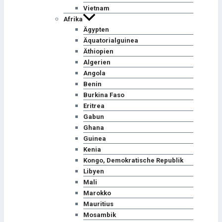
Vietnam
Afrika
Ägypten
Äquatorialguinea
Äthiopien
Algerien
Angola
Benin
Burkina Faso
Eritrea
Gabun
Ghana
Guinea
Kenia
Kongo, Demokratische Republik
Libyen
Mali
Marokko
Mauritius
Mosambik