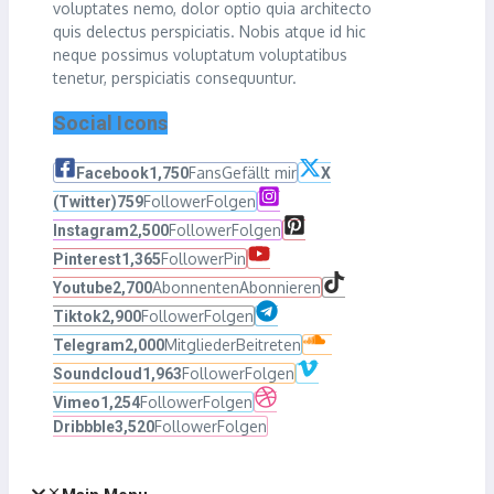
voluptates nemo, dolor optio quia architecto
quis delectus perspiciatis. Nobis atque id hic
neque possimus voluptatum voluptatibus
tenetur, perspiciatis consequuntur.
Social Icons
Fans
Gefällt mir
Facebook
1,750
X
Follower
Folgen
(Twitter)
759
Follower
Folgen
Instagram
2,500
Follower
Pin
Pinterest
1,365
Abonnenten
Abonnieren
Youtube
2,700
Follower
Folgen
Tiktok
2,900
Mitglieder
Beitreten
Telegram
2,000
Follower
Folgen
Soundcloud
1,963
Follower
Folgen
Vimeo
1,254
Follower
Folgen
Dribbble
3,520