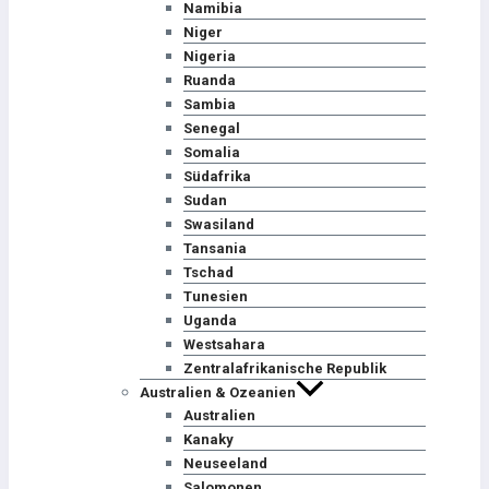
Namibia
Niger
Nigeria
Ruanda
Sambia
Senegal
Somalia
Südafrika
Sudan
Swasiland
Tansania
Tschad
Tunesien
Uganda
Westsahara
Zentralafrikanische Republik
Australien & Ozeanien
Australien
Kanaky
Neuseeland
Salomonen