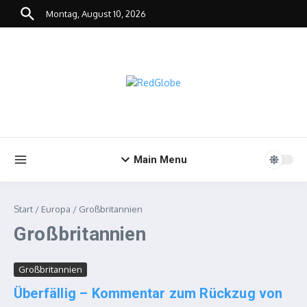
Zum Inhalt springen
Montag, August 10, 2026
Main Menu
Start
/
Europa
/
Großbritannien
Großbritannien
Großbritannien
Überfällig – Kommentar zum Rückzug von