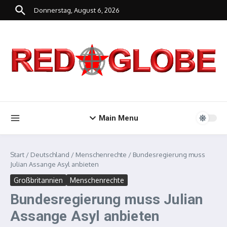
Zum Inhalt springen
Donnerstag, August 6, 2026
Main Menu
Start
/
Deutschland
/
Menschenrechte
/
Bundesregierung muss
Julian Assange Asyl anbieten
Großbritannien
Menschenrechte
Bundesregierung muss Julian
Assange Asyl anbieten