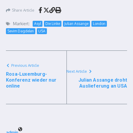
Share Article
Markiert:
Asyl
Die Linke
Julian Assange
London
Sevim Dagdelen
USA
Previous Article
Next Article
Rosa-Luxemburg-
Konferenz wieder nur
Julian Assange droht
online
Auslieferung an USA
admin