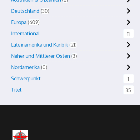
Deutschland
30
Europa
609
International
11
Lateinamerika und Karibik
21
Naher und Mittlerer Osten
3
Nordamerika
0
Schwerpunkt
1
Titel
35