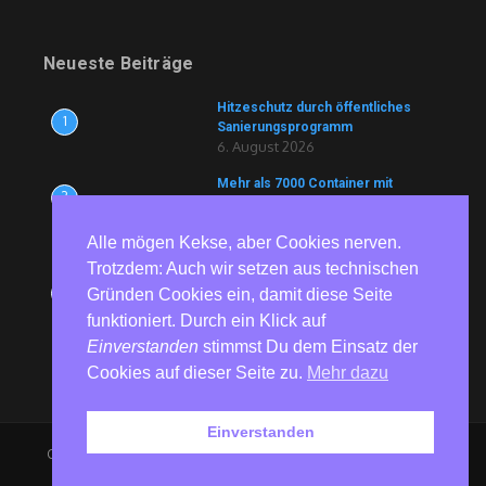
Neueste Beiträge
Hitzeschutz durch öffentliches
1
Sanierungsprogramm
6. August 2026
Mehr als 7000 Container mit
2
Lebensmitteln und Medikamenten
blockiert
6. August 2026
Alle mögen Kekse, aber Cookies nerven.
Trotzdem: Auch wir setzen aus technischen
81 Jahre nach Hiroshima und
3
Gründen Cookies ein, damit diese Seite
Nagasaki – Bundesweite
Gedenkaktionen erinnern an die
funktioniert. Durch ein Klick auf
Opfer von Atomwaffen
Einverstanden
stimmst Du dem Einsatz der
6. August 2026
Cookies auf dieser Seite zu.
Mehr dazu
Einverstanden
Copyright © 2026 RedGlobe | Präsentiert von
Nachrichtenmagazin
X