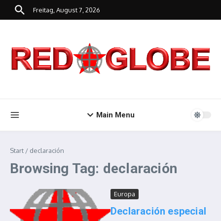
Zum Inhalt springen
Freitag, August 7, 2026
Main Menu
Start
/
declaración
Browsing Tag: declaración
Europa
Declaración especial