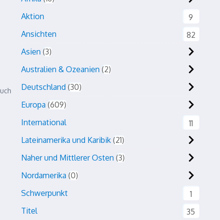
Aktion
9
Ansichten
82
Asien
3
Australien & Ozeanien
2
Deutschland
30
Auch
Europa
609
International
11
Lateinamerika und Karibik
21
Naher und Mittlerer Osten
3
Nordamerika
0
Schwerpunkt
1
Titel
35