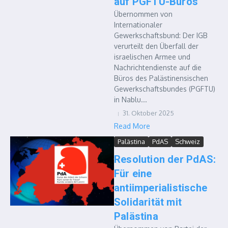
auf PGFTU-Büros
Übernommen von
Internationaler
Gewerkschaftsbund: Der IGB
verurteilt den Überfall der
israelischen Armee und
Nachrichtendienste auf die
Büros des Palästinensischen
Gewerkschaftsbundes (PGFTU)
in Nablu...
31. Oktober 2025
Read More
Palästina
PdAS
Schweiz
Resolution der PdAS:
Für eine
antiimperialistische
Solidarität mit
Palästina