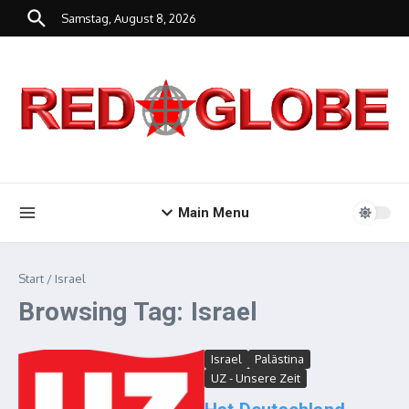
Zum Inhalt springen
Samstag, August 8, 2026
Main Menu
Start
/
Israel
Browsing Tag: Israel
Israel
Palästina
UZ - Unsere Zeit