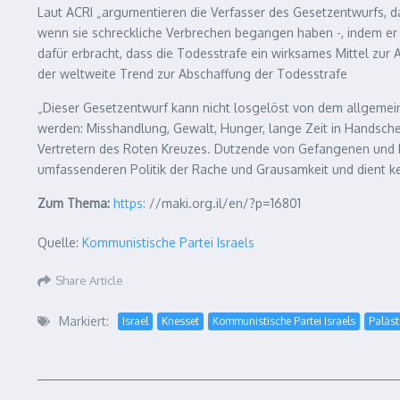
Laut ACRI „argumentieren die Verfasser des Gesetzentwurfs, da
wenn sie schreckliche Verbrechen begangen haben -, indem er
dafür erbracht, dass die Todesstrafe ein wirksames Mittel zu
der weltweite Trend zur Abschaffung der Todesstrafe
„Dieser Gesetzentwurf kann nicht losgelöst von dem allgemein
werden: Misshandlung, Gewalt, Hunger, lange Zeit in Handsch
Vertretern des Roten Kreuzes. Dutzende von Gefangenen und H
umfassenderen Politik der Rache und Grausamkeit und dient ke
Zum Thema:
https:
//maki.org.il/en/?p=16801
Quelle:
Kommunistische Partei Israels
Share Article
Markiert:
Israel
Knesset
Kommunistische Partei Israels
Paläst