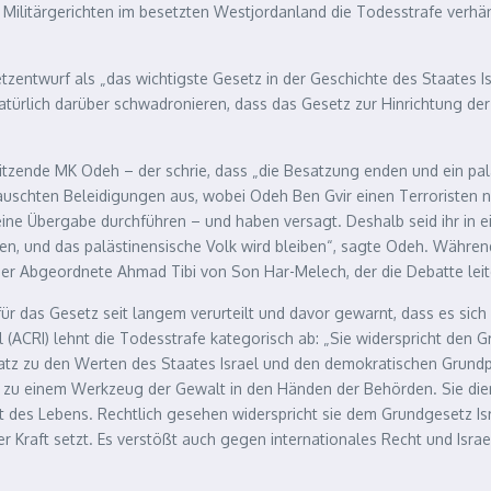
r Militärgerichten im besetzten Westjordanland die Todesstrafe verh
etzentwurf als „das wichtigste Gesetz in der Geschichte des Staates 
ürlich darüber schwadronieren, dass das Gesetz zur Hinrichtung der M
zende MK Odeh – der schrie, dass „die Besatzung enden und ein palä
auschten Beleidigungen aus, wobei Odeh Ben Gvir einen Terroristen n
e Übergabe durchführen – und haben versagt. Deshalb seid ihr in einer
n, und das palästinensische Volk wird bleiben“, sagte Odeh. Währen
r Abgeordnete Ahmad Tibi von Son Har-Melech, der die Debatte lei
 das Gesetz seit langem verurteilt und davor gewarnt, dass es sich 
srael (ACRI) lehnt die Todesstrafe kategorisch ab: „Sie widerspricht d
tz zu den Werten des Staates Israel und den demokratischen Grundpr
zu einem Werkzeug der Gewalt in den Händen der Behörden. Sie dient
 des Lebens. Rechtlich gesehen widerspricht sie dem Grundgesetz Isr
raft setzt. Es verstößt auch gegen internationales Recht und Isra