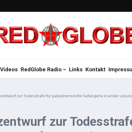
Videos
RedGlobe Radio
Links
Kontakt
Impress
zentwurf zur Todesstrafe für palästinensische Gefangene in erster Lesun
zentwurf zur Todesstraf