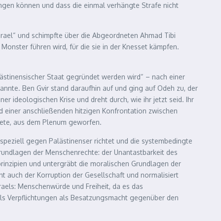
ängen können und dass die einmal verhängte Strafe nicht
Israel“ und schimpfte über die Abgeordneten Ahmad Tibi
onster führen wird, für die sie in der Knesset kämpfen.
stinensischer Staat gegründet werden wird“ – nach einer
annte. Ben Gvir stand daraufhin auf und ging auf Odeh zu, der
 ideologischen Krise und dreht durch, wie ihr jetzt seid. Ihr
d einer anschließenden hitzigen Konfrontation zwischen
tete, aus dem Plenum geworfen.
speziell gegen Palästinenser richtet und die systembedingte
en Grundlagen der Menschenrechte: der Unantastbarkeit des
inzipien und untergräbt die moralischen Grundlagen der
 auch der Korruption der Gesellschaft und normalisiert
aels: Menschenwürde und Freiheit, da es das
els Verpflichtungen als Besatzungsmacht gegenüber den