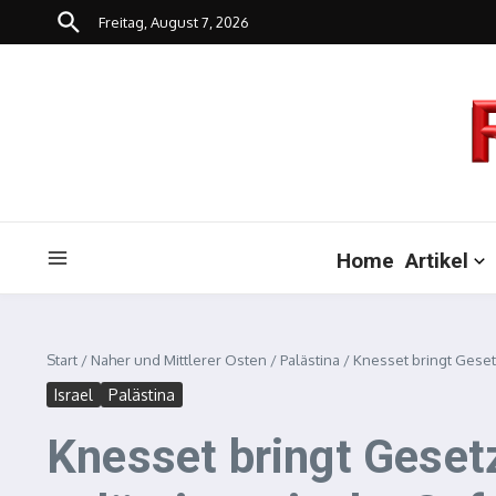
Zum Inhalt springen
Freitag, August 7, 2026
Home
Artikel
Start
/
Naher und Mittlerer Osten
/
Palästina
/
Knesset bringt Geset
Israel
Palästina
Knesset bringt Geset