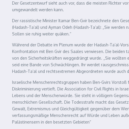
Der Gesetzentwurf sieht auch vor, dass die meisten Richter vo
umgewandelt werden kann.
Der rassistische Minister Itamar Ben-Gvir bezeichnete den Ges
(Hadash-Ta’al) und Ayman Odeh (Hadash-Ta’al): „Sie werden nat
Sollen sie ruhig weiter quäken.“
Während der Debatte im Plenum wurde der Hadash-Ta’al-Vorsit
Konfrontation mit Ben Gvir des Saales verwiesen. Die beiden t
von den Sicherheitskräften weggedrängt wurde. „Sie wollten ein
seid eine Bande von Schwächlingen. Ihr werdet rausgeschmisse
Hadash-Ta’al und rechtsextremen Abgeordneten wurde auch de
Israelische Menschenrechtsgruppen haben Ben-Gvirs Vorstoß für
Diskriminierung vertieft. Die Association for Civil Rights in I
Lebens und der Menschenwürde. Sie steht in völligem Gegensa
menschlichen Gesellschaft. Die Todesstrafe macht das Gesetz 
Gewalt, Extremismus und Gleichgültigkeit gegenüber dem Wert
verfassungsmäßige Menschenrecht auf Würde und Leben außer K
Palästinensern in den besetzten Gebieten“