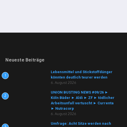
Neueste Beiträge
Lebensmittel und Stickstoffdünger
1
könnten deutlich teurer werden
6. August 2026
UNION BUSTING NEWS #09/26 ►
2
Köln Bäder ► Aldi ► ZF ► tödlicher
Arbeitsunfall vertuscht ► Currenta
► Nutracorp
6. August 2026
Umfrage: Acht Sitze werden nach
3