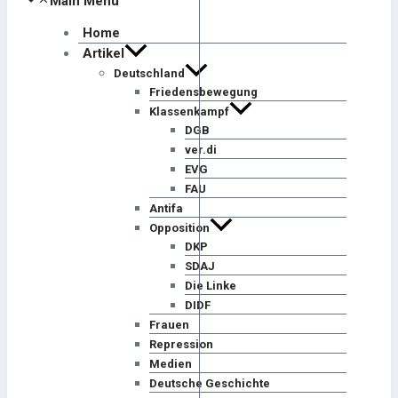
Main Menu
Home
Artikel
Deutschland
Friedensbewegung
Klassenkampf
DGB
ver.di
EVG
FAU
Antifa
Opposition
DKP
SDAJ
Die Linke
DIDF
Frauen
Repression
Medien
Deutsche Geschichte