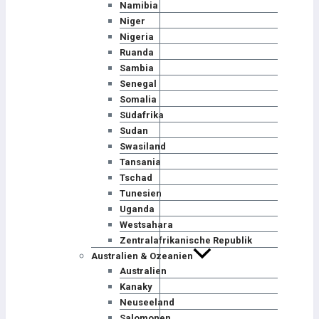
Namibia
Niger
Nigeria
Ruanda
Sambia
Senegal
Somalia
Südafrika
Sudan
Swasiland
Tansania
Tschad
Tunesien
Uganda
Westsahara
Zentralafrikanische Republik
Australien & Ozeanien
Australien
Kanaky
Neuseeland
Salomonen