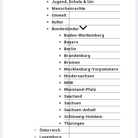
Jugend, Schule & Uni
Menschenrechte
Umwelt
Kultur
Bundesländer
Baden-Württemberg
Bayern
Berlin
Brandenburg
Bremen
Mecklenburg-Vorpommern
Niedersachsen
NRW
Rheinland-Pfalz
Saarland
Sachsen
Sachsen-Anhalt
Schleswig-Holstein
Thüringen
Österreich
Luxemburg