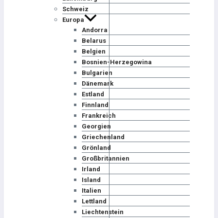
Schweiz
Europa
Andorra
Belarus
Belgien
Bosnien-Herzegowina
Bulgarien
Dänemark
Estland
Finnland
Frankreich
Georgien
Griechenland
Grönland
Großbritannien
Irland
Island
Italien
Lettland
Liechtenstein