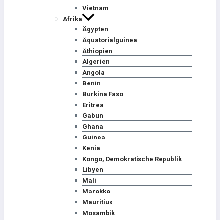
Vietnam
Afrika
Ägypten
Äquatorialguinea
Äthiopien
Algerien
Angola
Benin
Burkina Faso
Eritrea
Gabun
Ghana
Guinea
Kenia
Kongo, Demokratische Republik
Libyen
Mali
Marokko
Mauritius
Mosambik