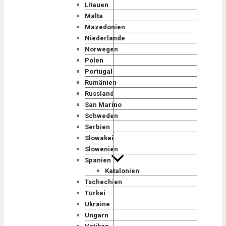
Litauen
Malta
Mazedonien
Niederlande
Norwegen
Polen
Portugal
Rumänien
Russland
San Marino
Schweden
Serbien
Slowakei
Slowenien
Spanien
Katalonien
Tschechien
Türkei
Ukraine
Ungarn