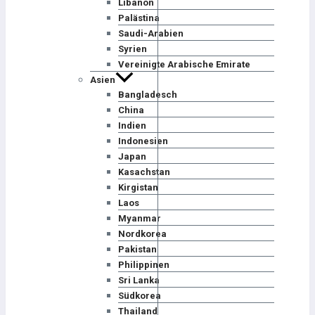
Libanon
Palästina
Saudi-Arabien
Syrien
Vereinigte Arabische Emirate
Asien
Bangladesch
China
Indien
Indonesien
Japan
Kasachstan
Kirgistan
Laos
Myanmar
Nordkorea
Pakistan
Philippinen
Sri Lanka
Südkorea
Thailand