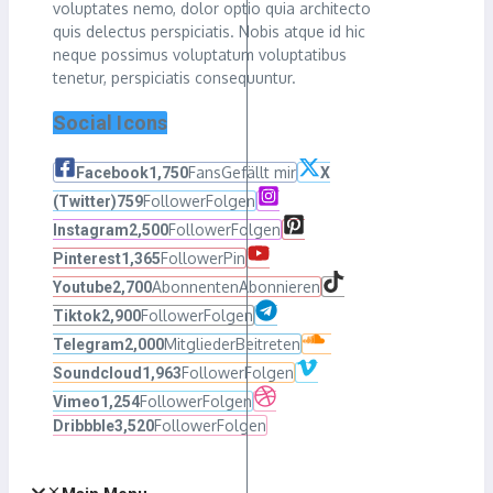
voluptates nemo, dolor optio quia architecto
quis delectus perspiciatis. Nobis atque id hic
neque possimus voluptatum voluptatibus
tenetur, perspiciatis consequuntur.
Social Icons
Fans
Gefällt mir
Facebook
1,750
X
Follower
Folgen
(Twitter)
759
Follower
Folgen
Instagram
2,500
Follower
Pin
Pinterest
1,365
Abonnenten
Abonnieren
Youtube
2,700
Follower
Folgen
Tiktok
2,900
Mitglieder
Beitreten
Telegram
2,000
Follower
Folgen
Soundcloud
1,963
Follower
Folgen
Vimeo
1,254
Follower
Folgen
Dribbble
3,520