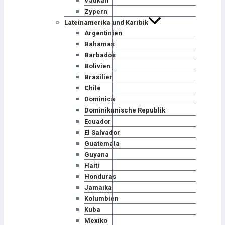
Vatikan
Zypern
Lateinamerika und Karibik
Argentinien
Bahamas
Barbados
Bolivien
Brasilien
Chile
Dominica
Dominikanische Republik
Ecuador
El Salvador
Guatemala
Guyana
Haiti
Honduras
Jamaika
Kolumbien
Kuba
Mexiko