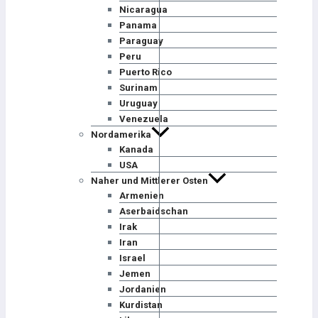
Nicaragua
Panama
Paraguay
Peru
Puerto Rico
Surinam
Uruguay
Venezuela
Nordamerika
Kanada
USA
Naher und Mittlerer Osten
Armenien
Aserbaidschan
Irak
Iran
Israel
Jemen
Jordanien
Kurdistan