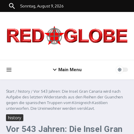
Zum Inhalt springen
Sonntag, August 9, 2026
Main Menu
Start
/
history
/
Vor 543 Jahren: Die Insel Gran Canaria wird nach
Aufgabe des letzten Widerstands aus den Reihen der Guanchen
gegen die spanischen Truppen vom Königreich Kastilien
unterworfen. Die Ureinwohner werden versklavt.
history
Vor 543 Jahren: Die Insel Gran