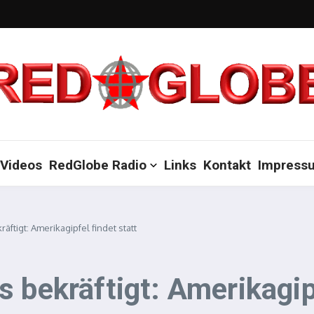
Videos
RedGlobe Radio
Links
Kontakt
Impress
äftigt: Amerikagipfel findet statt
 bekräftigt: Amerikagipf