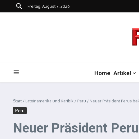
Zum Inhalt springen
Freitag, August 7, 2026
Home
Artikel
Start
/
Lateinamerika und Karibik
/
Peru
/
Neuer Präsident Perus bekr
Peru
Neuer Präsident Perus