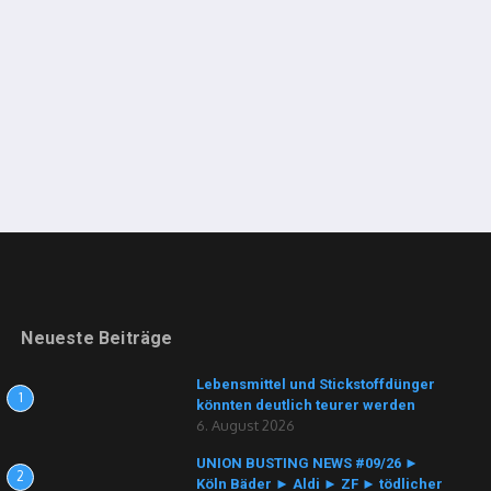
Neueste Beiträge
Lebensmittel und Stickstoffdünger
1
könnten deutlich teurer werden
6. August 2026
UNION BUSTING NEWS #09/26 ►
2
Köln Bäder ► Aldi ► ZF ► tödlicher