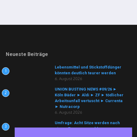
Neueste Beiträge
Lebensmittel und Stickstoffdünger
1
könnten deutlich teurer werden
6. August 2026
UNION BUSTING NEWS #09/26 ►
2
Köln Bäder ► Aldi ► ZF ► tödlicher
Arbeitsunfall vertuscht ► Currenta
► Nutracorp
6. August 2026
Umfrage: Acht Sitze werden nach
3
einem Zusammenschluss von
Hadash-Ta’al und Balad erwartet