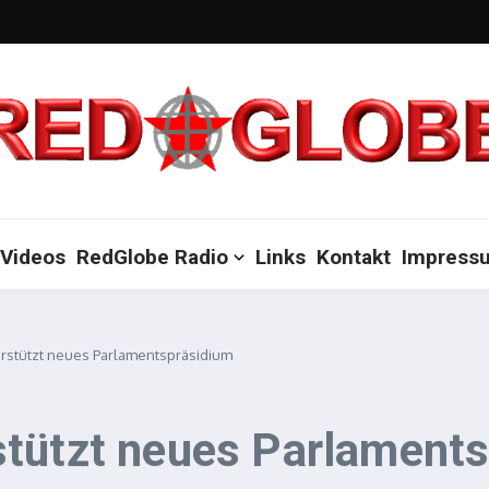
Videos
RedGlobe Radio
Links
Kontakt
Impress
rstützt neues Parlamentspräsidium
stützt neues Parlament