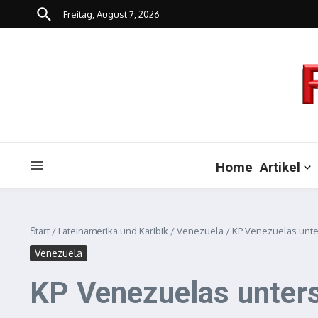
Zum Inhalt springen
Freitag, August 7, 2026
Home
Artikel
Start
/
Lateinamerika und Karibik
/
Venezuela
/
KP Venezuelas unte
Venezuela
KP Venezuelas unter