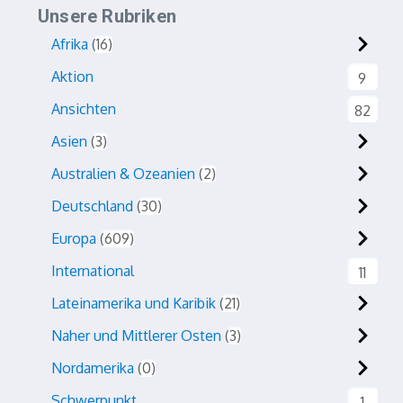
Unsere Rubriken
Afrika
16
Aktion
9
Ansichten
82
Asien
3
Australien & Ozeanien
2
Deutschland
30
Europa
609
International
11
Lateinamerika und Karibik
21
Naher und Mittlerer Osten
3
Nordamerika
0
Schwerpunkt
1