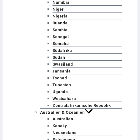
Namibia
Niger
Nigeria
Ruanda
Sambia
Senegal
Somalia
Südafrika
Sudan
Swasiland
Tansania
Tschad
Tunesien
Uganda
Westsahara
Zentralafrikanische Republik
Australien & Ozeanien
Australien
Kanaky
Neuseeland
Salomonen