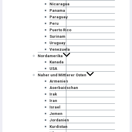
Nicaragua
Panama
Paraguay
Peru
Puerto Rico
Surinam
Uruguay
Venezuela
Nordamerika
Kanada
USA
Naher und Mittlerer Osten
Armenien
Aserbaidschan
Irak
Iran
Israel
Jemen
Jordanien
Kurdistan