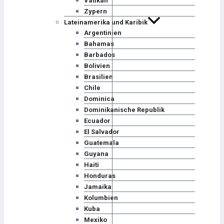
Vatikan
Zypern
Lateinamerika und Karibik
Argentinien
Bahamas
Barbados
Bolivien
Brasilien
Chile
Dominica
Dominikanische Republik
Ecuador
El Salvador
Guatemala
Guyana
Haiti
Honduras
Jamaika
Kolumbien
Kuba
Mexiko