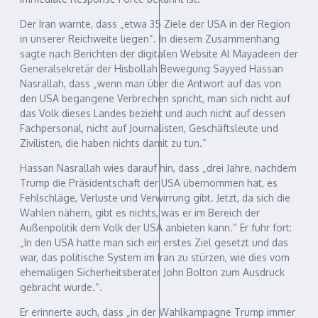
Der Iran warnte, dass „etwa 35 Ziele der USA in der Region
in unserer Reichweite liegen“. In diesem Zusammenhang
sagte nach Berichten der digitalen Website Al Mayadeen der
Generalsekretär der Hisbollah Bewegung Sayyed Hassan
Nasrallah, dass „wenn man über die Antwort auf das von
den USA begangene Verbrechen spricht, man sich nicht auf
das Volk dieses Landes bezieht und auch nicht auf dessen
Fachpersonal, nicht auf Journalisten, Geschäftsleute und
Zivilisten, die haben nichts damit zu tun.“
Hassan Nasrallah wies darauf hin, dass „drei Jahre, nachdem
Trump die Präsidentschaft der USA übernommen hat, es
Fehlschläge, Verluste und Verwirrung gibt. Jetzt, da sich die
Wahlen nähern, gibt es nichts, was er im Bereich der
Außenpolitik dem Volk der USA anbieten kann.“ Er fuhr fort:
„In den USA hatte man sich ein erstes Ziel gesetzt und das
war, das politische System im Iran zu stürzen, wie dies vom
ehemaligen Sicherheitsberater John Bolton zum Ausdruck
gebracht wurde.“.
Er erinnerte auch, dass „in der Wahlkampagne Trump immer