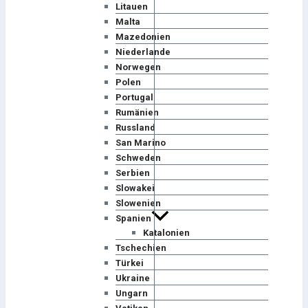
Litauen
Malta
Mazedonien
Niederlande
Norwegen
Polen
Portugal
Rumänien
Russland
San Marino
Schweden
Serbien
Slowakei
Slowenien
Spanien
Katalonien
Tschechien
Türkei
Ukraine
Ungarn