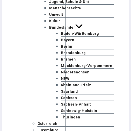
Jugend, Schule & Uni
Menschenrechte
Umwelt
Kultur
Bundesländer
Baden-Württemberg
Bayern
Berlin
Brandenburg
Bremen
Mecklenburg-Vorpommern
Niedersachsen
NRW
Rheinland-Pfalz
Saarland
Sachsen
Sachsen-Anhalt
Schleswig-Holstein
Thüringen
Österreich
Luxemburg