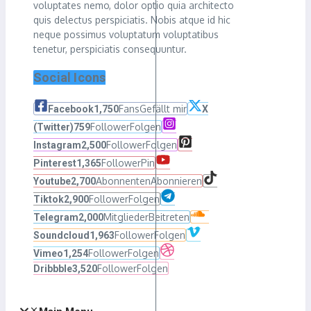
voluptates nemo, dolor optio quia architecto
quis delectus perspiciatis. Nobis atque id hic
neque possimus voluptatum voluptatibus
tenetur, perspiciatis consequuntur.
Social Icons
Fans
Gefällt mir
Facebook
1,750
X
Follower
Folgen
(Twitter)
759
Follower
Folgen
Instagram
2,500
Follower
Pin
Pinterest
1,365
Abonnenten
Abonnieren
Youtube
2,700
Follower
Folgen
Tiktok
2,900
Mitglieder
Beitreten
Telegram
2,000
Follower
Folgen
Soundcloud
1,963
Follower
Folgen
Vimeo
1,254
Follower
Folgen
Dribbble
3,520