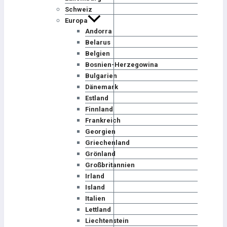
Schweiz
Europa
Andorra
Belarus
Belgien
Bosnien-Herzegowina
Bulgarien
Dänemark
Estland
Finnland
Frankreich
Georgien
Griechenland
Grönland
Großbritannien
Irland
Island
Italien
Lettland
Liechtenstein