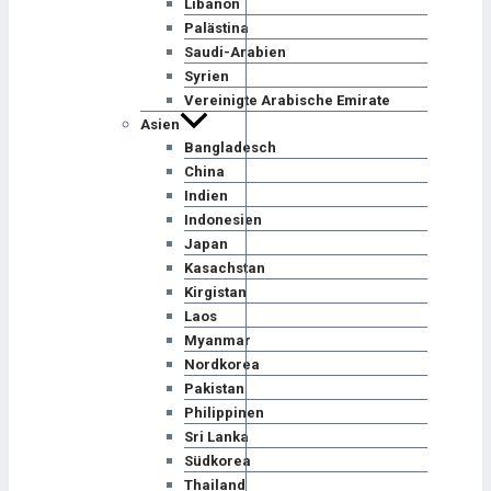
Libanon
Palästina
Saudi-Arabien
Syrien
Vereinigte Arabische Emirate
Asien
Bangladesch
China
Indien
Indonesien
Japan
Kasachstan
Kirgistan
Laos
Myanmar
Nordkorea
Pakistan
Philippinen
Sri Lanka
Südkorea
Thailand