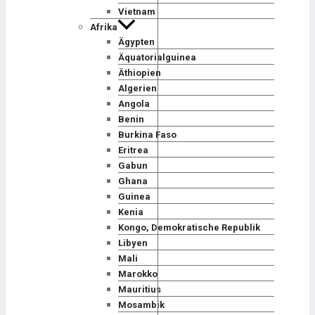
Vietnam
Afrika
Ägypten
Äquatorialguinea
Äthiopien
Algerien
Angola
Benin
Burkina Faso
Eritrea
Gabun
Ghana
Guinea
Kenia
Kongo, Demokratische Republik
Libyen
Mali
Marokko
Mauritius
Mosambik