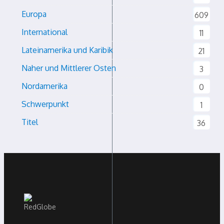
Europa
609
International
11
Lateinamerika und Karibik
21
Naher und Mittlerer Osten
3
Nordamerika
0
Schwerpunkt
1
Titel
36