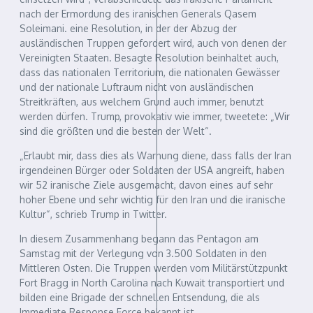
nach der Ermordung des iranischen Generals Qasem
Soleimani. eine Resolution, in der der Abzug der
ausländischen Truppen gefordert wird, auch von denen der
Vereinigten Staaten. Besagte Resolution beinhaltet auch,
dass das nationalen Territorium, die nationalen Gewässer
und der nationale Luftraum nicht von ausländischen
Streitkräften, aus welchem Grund auch immer, benutzt
werden dürfen. Trump, provokativ wie immer, tweetete: „Wir
sind die größten und die besten der Welt“.
„Erlaubt mir, dass dies als Warnung diene, dass falls der Iran
irgendeinen Bürger oder Soldaten der USA angreift, haben
wir 52 iranische Ziele ausgemacht, davon eines auf sehr
hoher Ebene und sehr wichtig für den Iran und die iranische
Kultur“, schrieb Trump in Twitter.
In diesem Zusammenhang begann das Pentagon am
Samstag mit der Verlegung von 3.500 Soldaten in den
Mittleren Osten. Die Truppen werden vom Militärstützpunkt
Fort Bragg in North Carolina nach Kuwait transportiert und
bilden eine Brigade der schnellen Entsendung, die als
Immediate Response Force bekannt ist.