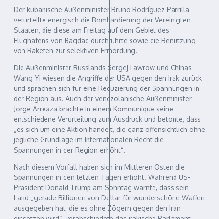
Der kubanische Außenminister Bruno Rodríguez Parrilla
verurteilte energisch die Bombardierung der Vereinigten
Staaten, die diese am Freitag auf dem Gebiet des
Flughafens von Bagdad durchführte sowie die Benutzung
von Raketen zur selektiven Ermordung.
Die Außenminister Russlands Sergej Lawrow und Chinas
Wang Yi wiesen die Angriffe der USA gegen den Irak zurück
und sprachen sich für eine Reduzierung der Spannungen in
der Region aus. Auch der venezolanische Außenminister
Jorge Arreaza brachte in einem Kommuniqué seine
entschiedene Verurteilung zum Ausdruck und betonte, dass
„es sich um eine Aktion handelt, die ganz offensichtlich ohne
jegliche Grundlage im Internationalen Recht die
Spannungen in der Region erhöht“.
Nach diesem Vorfall haben sich im Mittleren Osten die
Spannungen in den letzten Tagen erhöht. Während US-
Präsident Donald Trump am Sonntag warnte, dass sein
Land „gerade Billionen von Dollar für wunderschöne Waffen
ausgegeben hat, die es ohne Zögern gegen den Iran
einsetzen wird“, verabschiedete das irakische Parlament