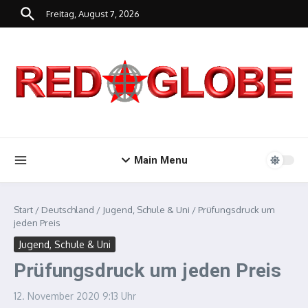
Zum Inhalt springen
Freitag, August 7, 2026
Main Menu
Start
/
Deutschland
/
Jugend, Schule & Uni
/
Prüfungsdruck um
jeden Preis
Jugend, Schule & Uni
Prüfungsdruck um jeden Preis
12. November 2020
9:13 Uhr