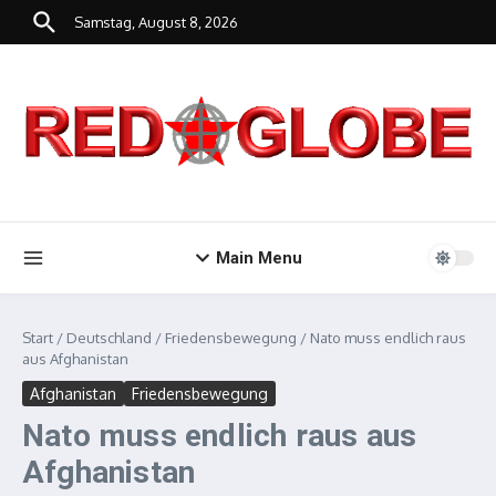
Zum Inhalt springen
Samstag, August 8, 2026
Main Menu
Start
/
Deutschland
/
Friedensbewegung
/
Nato muss endlich raus
aus Afghanistan
Afghanistan
Friedensbewegung
Nato muss endlich raus aus
Afghanistan