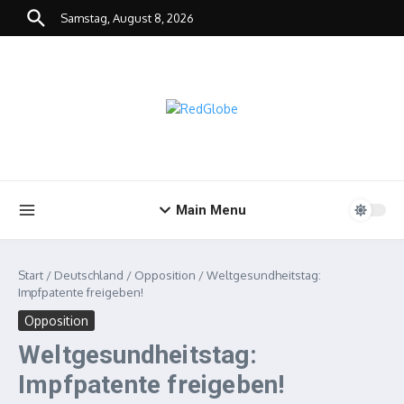
Zum Inhalt springen
Samstag, August 8, 2026
Main Menu
Start
/
Deutschland
/
Opposition
/
Weltgesundheitstag:
Impfpatente freigeben!
Opposition
Weltgesundheitstag:
Impfpatente freigeben!