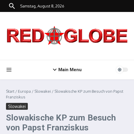
Zum Inhalt springen
Samstag, August 8, 2026
Main Menu
Start
/
Europa
/
Slowakei
/
Slowakische KP zum Besuch von Papst
Franziskus
Slowakei
Slowakische KP zum Besuch
von Papst Franziskus