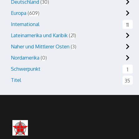
Deutschland
30
Europa
609
International
11
Lateinamerika und Karibik
21
Naher und Mittlerer Osten
3
Nordamerika
0
Schwerpunkt
1
Titel
35