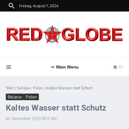
Zum Inhalt springen
Freitag, August 7, 2026
Main Menu
Start
/
Europa
/
Polen
/
Kaltes Wasser statt Schutz
Belarus
Polen
Kaltes Wasser statt Schutz
16. November 2021
18:12 Uhr