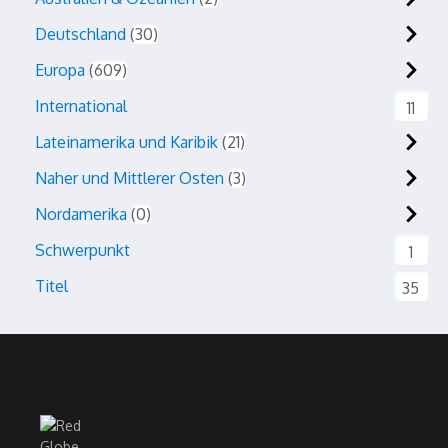
Deutschland
30
Europa
609
International
11
Lateinamerika und Karibik
21
Naher und Mittlerer Osten
3
Nordamerika
0
Schwerpunkt
1
Titel
35