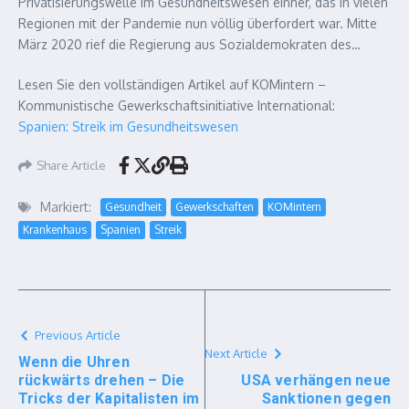
Privatisierungswelle im Gesundheitswesen einher, das in vielen
Regionen mit der Pandemie nun völlig überfordert war. Mitte
März 2020 rief die Regierung aus Sozialdemokraten des…
Lesen Sie den vollständigen Artikel auf KOMintern –
Kommunistische Gewerkschaftsinitiative International:
Spanien: Streik im Gesundheitswesen
Share Article
Markiert:
Gesundheit
Gewerkschaften
KOMintern
Krankenhaus
Spanien
Streik
Previous Article
Next Article
Wenn die Uhren
rückwärts drehen – Die
USA verhängen neue
Tricks der Kapitalisten im
Sanktionen gegen