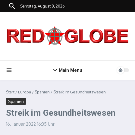
Zum Inhalt springen
Samstag, August 8, 2026
Main Menu
Start
/
Europa
/
Spanien
/
Streik im Gesundheitswesen
Spanien
Streik im Gesundheitswesen
16. Januar 2022
16:35 Uhr