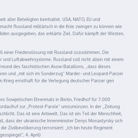
eit aller Beteiligten beinhaltet. USA, NATO, EU und
acht Russland militärisch in die Knie zwingen zu können wie
iden ausgegeben, das erklärte Ziel. Dafür kämpft der Westen,
ll einer Friedenslösung mit Russland zuzustimmen. Die
 und Luftabwehrsysteme. Russland soll nicht allein mit einem
 Freund des faschistischen Asow-Bataillons, „dass dieses
hren und „mit sich im Sonderzug“ Marder- und Leopard-Panzer
 Krieg ernsthaft für die Verlegung deutscher Panzer gen
s Sowjetischen Ehrenmals in Berlin, Friedhof für 7.000
Mordaufruf zur „Protest-Parole“ umzumünzen. In der „Zeitung
licht. Das ist eine Antiwelt. Das ist ein Teil der Menschheit,
st, dass der ukrainische Innenminister Denys Monastyrsky sich
ie Zivilbevölkerung terrorisiert: „Ich bin heute Regiment
esspiegel“, 4. April)