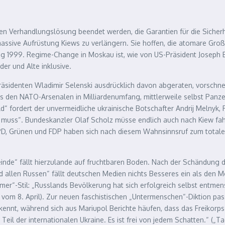
schen Verhandlungslösung beendet werden, die Garantien für die Sicherh
ssive Aufrüstung Kiews zu verlängern. Sie hoffen, die atomare Großm
g 1999. Regime-Change in Moskau ist, wie von US-Präsident Joseph B
der und Alte inklusive.
Präsidenten Wladimir Selenski ausdrücklich davon abgeraten, vorschne
 den NATO-Arsenalen in Milliardenumfang, mittlerweile selbst Panzer
ild“ fordert der unvermeidliche ukrainische Botschafter Andrij Melnyk,
n muss“. Bundeskanzler Olaf Scholz müsse endlich auch nach Kiew fa
PD, Grünen und FDP haben sich nach diesem Wahnsinnsruf zum totalen
nde“ fällt hierzulande auf fruchtbaren Boden. Nach der Schändung de
d allen Russen“ fällt deutschen Medien nichts Besseres ein als den 
er“-Stil: „Russlands Bevölkerung hat sich erfolgreich selbst entmensch
vom 8. April). Zur neuen faschistischen „Untermenschen“-Diktion pas
nnt, während sich aus Mariupol Berichte häufen, dass das Freikorps d
eil der internationalen Ukraine. Es ist frei von jedem Schatten.“ („Tag