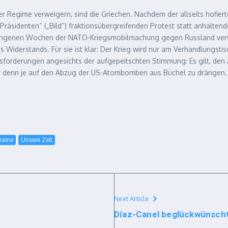
ewer Regime verweigern, sind die Griechen. Nachdem der allseits hofie
Präsidenten“ („Bild“) fraktionsübergreifenden Protest statt anhalten
 vergangenen Wochen der NATO-Kriegsmobilmachung gegen Russland ver
es Widerstands. Für sie ist klar: Der Krieg wird nur am Verhandlungsti
forderungen angesichts der aufgepeitschten Stimmung: Es gilt, den
denn je auf den Abzug der US-Atombomben aus Büchel zu drängen.
raine
Unsere Zeit
Next Article
Díaz-Canel beglückwünsch