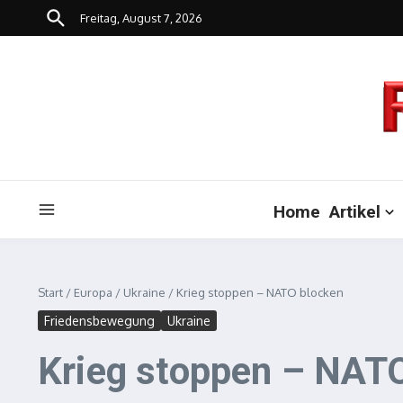
Zum Inhalt springen
Freitag, August 7, 2026
Home
Artikel
Start
/
Europa
/
Ukraine
/
Krieg stoppen – NATO blocken
Friedensbewegung
Ukraine
Krieg stoppen – NAT