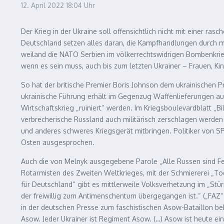
12. April 2022
18:04 Uhr
Der Krieg in der Ukraine soll offensichtlich nicht mit einer ra
Deutschland setzen alles daran, die Kampfhandlungen durch ma
weiland die NATO Serbien im völkerrechtswidrigen Bombenkrie
wenn es sein muss, auch bis zum letzten Ukrainer – Frauen, Kin
So hat der britische Premier Boris Johnson dem ukrainischen 
ukrainische Führung erhält im Gegenzug Waffenlieferungen aus
Wirtschaftskrieg „ruiniert“ werden. Im Kriegsboulevardblatt „B
verbrecherische Russland auch militärisch zerschlagen werde
und anderes schweres Kriegsgerät mitbringen. Politiker von S
Osten ausgesprochen.
Auch die von Melnyk ausgegebene Parole „Alle Russen sind Fei
Rotarmisten des Zweiten Weltkrieges, mit der Schmiererei „To
für Deutschland“ gibt es mittlerweile Volksverhetzung im „Stürm
der freiwillig zum Antimenschentum übergegangen ist.“ („FAZ“ 
in der deutschen Presse zum faschistischen Asow-Bataillon beke
Asow. Jeder Ukrainer ist Regiment Asow. (…) Asow ist heute ein T