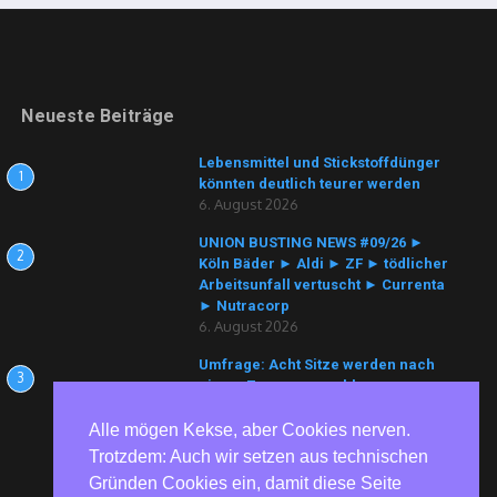
Neueste Beiträge
Lebensmittel und Stickstoffdünger
1
könnten deutlich teurer werden
6. August 2026
UNION BUSTING NEWS #09/26 ►
2
Köln Bäder ► Aldi ► ZF ► tödlicher
Arbeitsunfall vertuscht ► Currenta
► Nutracorp
6. August 2026
Umfrage: Acht Sitze werden nach
3
einem Zusammenschluss von
Hadash-Ta’al und Balad erwartet
6. August 2026
Alle mögen Kekse, aber Cookies nerven.
Trotzdem: Auch wir setzen aus technischen
Gründen Cookies ein, damit diese Seite