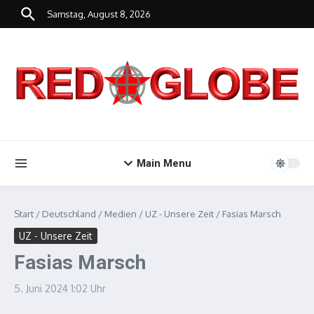
Zum Inhalt springen
Samstag, August 8, 2026
Main Menu
Start
/
Deutschland
/
Medien
/
UZ - Unsere Zeit
/
Fasias Marsch
UZ - Unsere Zeit
Fasias Marsch
5. Juni 2024
1:02 Uhr