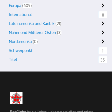
Europa
609
International
11
Lateinamerika und Karibik
21
Naher und Mittlerer Osten
3
Nordamerika
0
Schwerpunkt
1
Titel
35
RedGlobe
ist ein linkes, unkommerzielles und privat