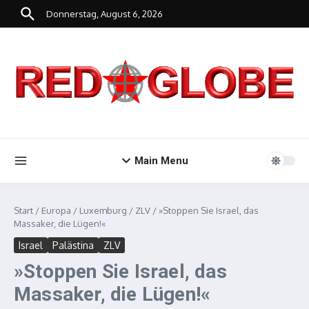
Zum Inhalt springen
Donnerstag, August 6, 2026
Main Menu
Start
/
Europa
/
Luxemburg
/
ZLV
/
»Stoppen Sie Israel, das
Massaker, die Lügen!«
Israel
Palästina
ZLV
»Stoppen Sie Israel, das
Massaker, die Lügen!«