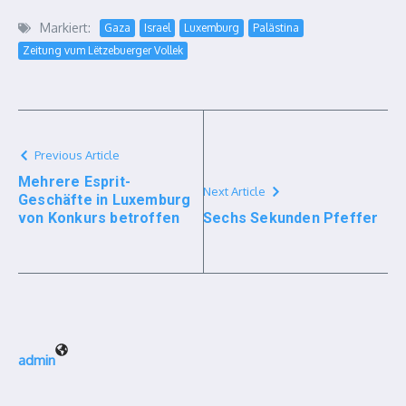
Markiert:
Gaza
Israel
Luxemburg
Palästina
Zeitung vum Lëtzebuerger Vollek
Previous Article
Mehrere Esprit-
Next Article
Geschäfte in Luxemburg
von Konkurs betroffen
Sechs Sekunden Pfeffer
admin