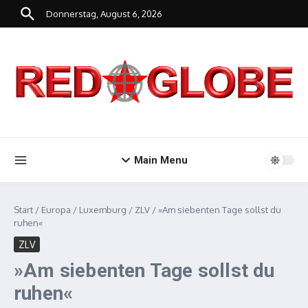
Zum Inhalt springen
Donnerstag, August 6, 2026
Main Menu
Start
/
Europa
/
Luxemburg
/
ZLV
/
»Am siebenten Tage sollst du
ruhen«
ZLV
»Am siebenten Tage sollst du
ruhen«