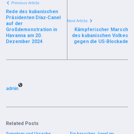
Previous Article
Rede des kubanischen
Präsidenten Díaz-Canel
Next Article
auf der
Großdemonstration in
Kämpferischer Marsch
Havanna am 20.
des kubanischen Volkes
Dezember 2024
gegen die US-Blockade
admin
Related Posts
Symptom und Ursache
Ein barockes Juwel im