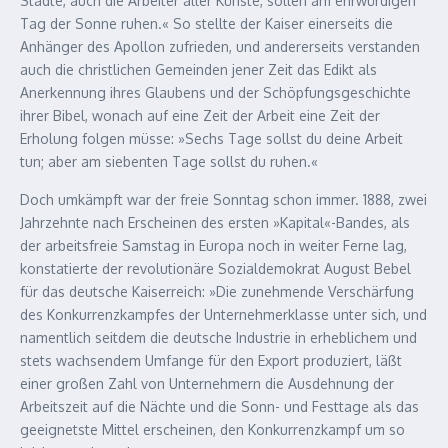
Städte, auch die Arbeiter aller Künste, sollen am ehrwürdigen
Tag der Sonne ruhen.« So stellte der Kaiser einerseits die
Anhänger des Apollon zufrieden, und andererseits verstanden
auch die christlichen Gemeinden jener Zeit das Edikt als
Anerkennung ihres Glaubens und der Schöpfungsgeschichte
ihrer Bibel, wonach auf eine Zeit der Arbeit eine Zeit der
Erholung folgen müsse: »Sechs Tage sollst du deine Arbeit
tun; aber am siebenten Tage sollst du ruhen.«
Doch umkämpft war der freie Sonntag schon immer. 1888, zwei
Jahrzehnte nach Erscheinen des ersten »Kapital«-Bandes, als
der arbeitsfreie Samstag in Europa noch in weiter Ferne lag,
konstatierte der revolutionäre Sozialdemokrat August Bebel
für das deutsche Kaiserreich: »Die zunehmende Verschärfung
des Konkurrenzkampfes der Unternehmerklasse unter sich, und
namentlich seitdem die deutsche Industrie in erheblichem und
stets wachsendem Umfange für den Export produziert, läßt
einer großen Zahl von Unternehmern die Ausdehnung der
Arbeitszeit auf die Nächte und die Sonn- und Festtage als das
geeignetste Mittel erscheinen, den Konkurrenzkampf um so