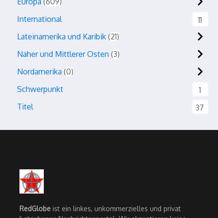
Europa
609
International
11
Lateinamerika und Karibik
21
Naher und Mittlerer Osten
3
Nordamerika
0
Schwerpunkt
1
Titel
37
RedGlobe
ist ein linkes, unkommerzielles und privat