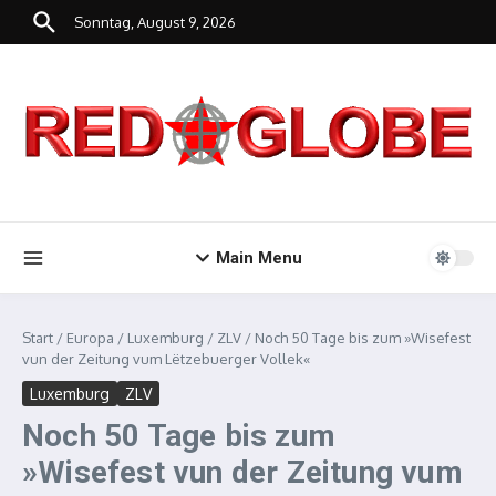
Zum Inhalt springen
Sonntag, August 9, 2026
Main Menu
Start
/
Europa
/
Luxemburg
/
ZLV
/
Noch 50 Tage bis zum »Wisefest
vun der Zeitung vum Lëtzebuerger Vollek«
Luxemburg
ZLV
Noch 50 Tage bis zum
»Wisefest vun der Zeitung vum