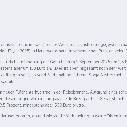
r Tourismusbranche zwischen der Vereinten Dienstleistungsgewerkscha
n 17. Juli 2025) in Hannover erneut zu wesentlichen Punkten keine E
zusätzlich zur Erhöhung der Gehälter zum 1. September 2025 um 2,5 
destens aber um 100 Euro an. „Dies ist aber insgesamt noch sehr wei
 auffangen soll“, so ver.di-Verhandlungsführerin Sonja Austermühle.
klar ab.
n neuen Flächentarifvertrag in der Reisebranche. Aufgrund einer scho
 dieser langen Verhandlungspause. In Bezug auf die Gehaltstabelle 
,5 Prozent, mindestens aber 550 Euro brutto.
darüber beraten, ob und wie sie die Verhandlungen weiterführen kan