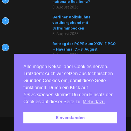
nationale Resilienz?
8. August 2026
Berliner Volksbühne
2
vorübergehend mit
Schwimmbecken
8. August 2026
Beitrag der PCPE zum XXIV. EIPCO
3
– Havanna, 7.–8. August
8. August 2026
Alle mögen Kekse, aber Cookies nerven.
Trotzdem: Auch wir setzen aus technischen
Gründen Cookies ein, damit diese Seite
funktioniert. Durch ein Klick auf
Einverstanden
stimmst Du dem Einsatz der
Cookies auf dieser Seite zu.
Mehr dazu
Einverstanden