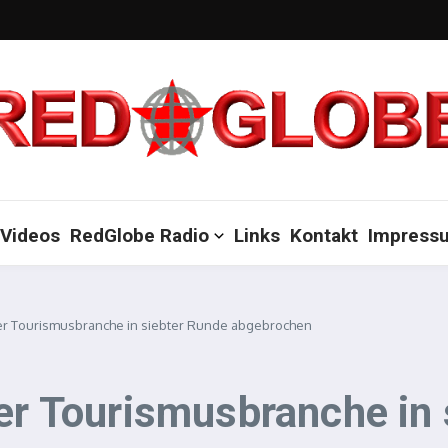
Videos
RedGlobe Radio
Links
Kontakt
Impress
der Tourismusbranche in siebter Runde abgebrochen
der Tourismusbranche in