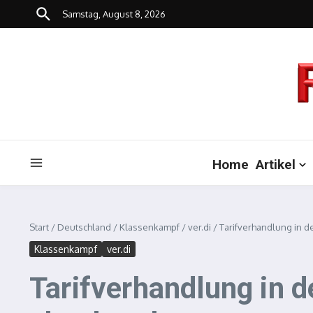
Zum Inhalt springen
Samstag, August 8, 2026
Home
Artikel
Start
/
Deutschland
/
Klassenkampf
/
ver.di
/
Tarifverhandlung in 
Klassenkampf
ver.di
Tarifverhandlung in 