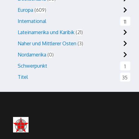
Europa
609
International
11
Lateinamerika und Karibik
21
Naher und Mittlerer Osten
3
Nordamerika
0
Schwerpunkt
1
Titel
35