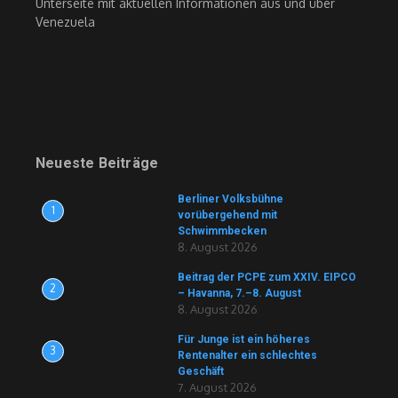
Unterseite mit aktuellen Informationen aus und über
Venezuela
Neueste Beiträge
Berliner Volksbühne
1
vorübergehend mit
Schwimmbecken
8. August 2026
Beitrag der PCPE zum XXIV. EIPCO
2
– Havanna, 7.–8. August
8. August 2026
Für Junge ist ein höheres
3
Rentenalter ein schlechtes
Geschäft
7. August 2026