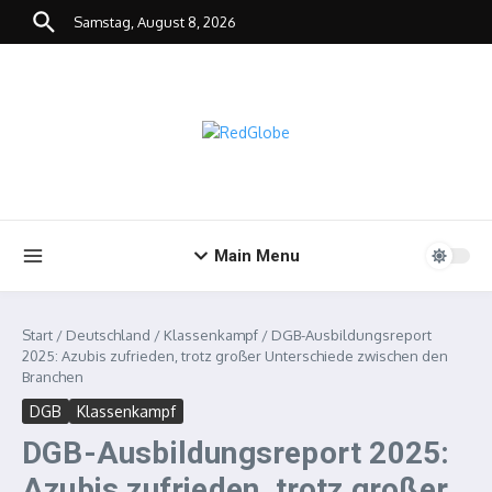
Zum Inhalt springen
Samstag, August 8, 2026
Main Menu
Start
/
Deutschland
/
Klassenkampf
/
DGB-Ausbildungsreport
2025: Azubis zufrieden, trotz großer Unterschiede zwischen den
Branchen
DGB
Klassenkampf
DGB-Ausbildungsreport 2025:
Azubis zufrieden, trotz großer