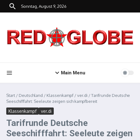
Zum Inhalt springen
Sonntag, August 9, 2026
Main Menu
Start
/
Deutschland
/
Klassenkampf
/
ver.di
/
Tarifrunde Deutsche
Seeschifffahrt: Seeleute zeigen sich kampfbereit
Klassenkampf
ver.di
Tarifrunde Deutsche
Seeschifffahrt: Seeleute zeigen