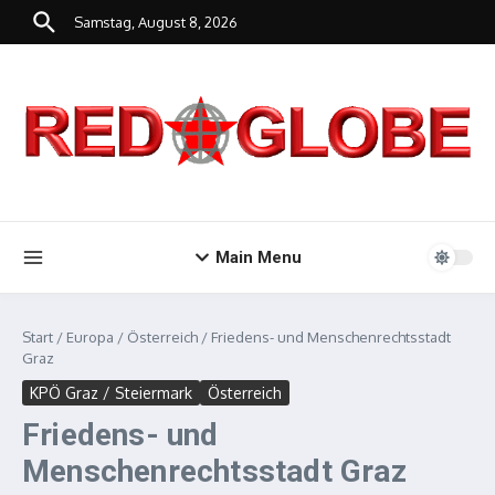
Zum Inhalt springen
Samstag, August 8, 2026
Main Menu
Start
/
Europa
/
Österreich
/
Friedens- und Menschenrechtsstadt
Graz
KPÖ Graz / Steiermark
Österreich
Friedens- und
Menschenrechtsstadt Graz