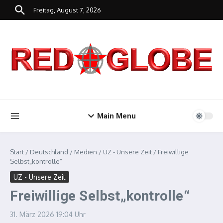
Zum Inhalt springen
Freitag, August 7, 2026
Main Menu
Start
/
Deutschland
/
Medien
/
UZ - Unsere Zeit
/
Freiwillige
Selbst„kontrolle“
UZ - Unsere Zeit
Freiwillige Selbst„kontrolle“
31. März 2026
19:04 Uhr