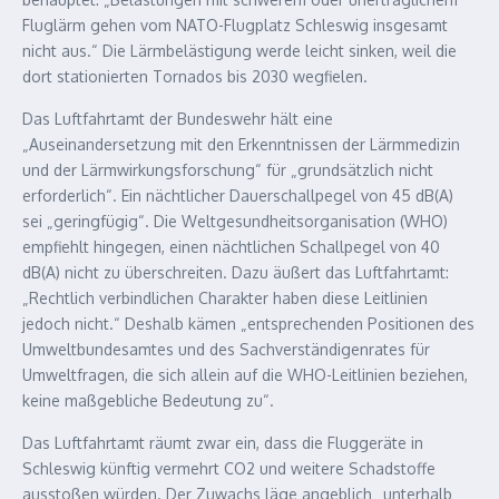
Fluglärm gehen vom NATO-Flugplatz Schleswig insgesamt
nicht aus.“ Die Lärmbelästigung werde leicht sinken, weil die
dort stationierten Tornados bis 2030 wegfielen.
Das Luftfahrtamt der Bundeswehr hält eine
„Auseinandersetzung mit den Erkenntnissen der Lärmmedizin
und der Lärmwirkungsforschung“ für „grundsätzlich nicht
erforderlich“. Ein nächtlicher Dauerschallpegel von 45 dB(A)
sei „geringfügig“. Die Weltgesundheitsorganisation (WHO)
empfiehlt hingegen, einen nächtlichen Schallpegel von 40
dB(A) nicht zu überschreiten. Dazu äußert das Luftfahrtamt:
„Rechtlich verbindlichen Charakter haben diese Leitlinien
jedoch nicht.“ Deshalb kämen „entsprechenden Positionen des
Umweltbundesamtes und des Sachverständigenrates für
Umweltfragen, die sich allein auf die WHO-Leitlinien beziehen,
keine maßgebliche Bedeutung zu“.
Das Luftfahrtamt räumt zwar ein, dass die Fluggeräte in
Schleswig künftig vermehrt CO2 und weitere Schadstoffe
ausstoßen würden. Der Zuwachs läge angeblich „unterhalb