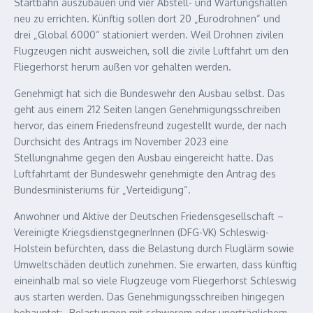
Startbahn auszubauen und vier Abstell- und Wartungshallen
neu zu errichten. Künftig sollen dort 20 „Eurodrohnen“ und
drei „Global 6000“ stationiert werden. Weil Drohnen zivilen
Flugzeugen nicht ausweichen, soll die zivile Luftfahrt um den
Fliegerhorst herum außen vor gehalten werden.
Genehmigt hat sich die Bundeswehr den Ausbau selbst. Das
geht aus einem 212 Seiten langen Genehmigungsschreiben
hervor, das einem Friedensfreund zugestellt wurde, der nach
Durchsicht des Antrags im November 2023 eine
Stellungnahme gegen den Ausbau eingereicht hatte. Das
Luftfahrtamt der Bundeswehr genehmigte den Antrag des
Bundesministeriums für „Verteidigung“.
Anwohner und Aktive der Deutschen Friedensgesellschaft –
Vereinigte KriegsdienstgegnerInnen (DFG-VK) Schleswig-
Holstein befürchten, dass die Belastung durch Fluglärm sowie
Umweltschäden deutlich zunehmen. Sie erwarten, dass künftig
eineinhalb mal so viele Flugzeuge vom Fliegerhorst Schleswig
aus starten werden. Das Genehmigungsschreiben hingegen
behauptet: „Belastungen mit schwerem oder unerträglichem