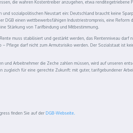
essen, die wahren Kostentreiber anzugehen, etwa renditegetriebene P
 und sozialpolitischen Neustart ein: Deutschland braucht keine Sparpoli
der DGB einen wettbewerbsfähigen Industriestrompreis, eine Reform d
eine Stärkung von Tarifbindung und Mitbestimmung.
Rente muss stabilisiert und gestärkt werden, das Rentenniveau darf ni
b – Pflege darf nicht zum Armutsrisiko werden. Der Sozialstaat ist 
en und Arbeitnehmer die Zeche zahlen müssen, wird auf unseren ents
ugleich für eine gerechte Zukunft: mit guter, tarifgebundener Arbeit,
ress finden Sie auf der
DGB-Webseite.