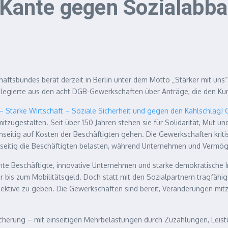
r Kante gegen Sozialabb
sbundes berät derzeit in Berlin unter dem Motto „Stärker mit uns“ üb
Delegierte aus den acht DGB-Gewerkschaften über Anträge, die den 
t – Starke Wirtschaft – Soziale Sicherheit und gegen den Kahlschla
zugestalten. Seit über 150 Jahren stehen sie für Solidarität, Mut und 
inseitig auf Kosten der Beschäftigten gehen. Die Gewerkschaften kri
inseitig die Beschäftigten belasten, während Unternehmen und Vermö
te Beschäftigte, innovative Unternehmen und starke demokratische I
bis zum Mobilitätsgeld. Doch statt mit den Sozialpartnern tragfähig
ektive zu geben. Die Gewerkschaften sind bereit, Veränderungen mitz
herung – mit einseitigen Mehrbelastungen durch Zuzahlungen, Leist