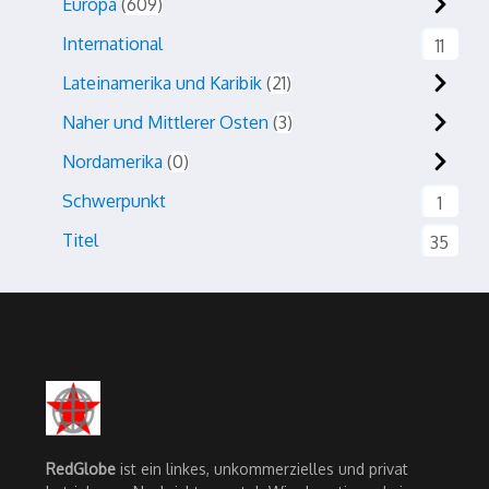
Europa
609
International
11
Lateinamerika und Karibik
21
Naher und Mittlerer Osten
3
Nordamerika
0
Schwerpunkt
1
Titel
35
RedGlobe
ist ein linkes, unkommerzielles und privat