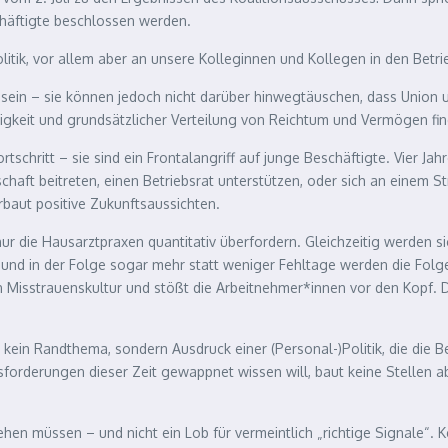
häftigte beschlossen werden.
olitik, vor allem aber an unsere Kolleginnen und Kollegen in den Bet
sein – sie können jedoch nicht darüber hinwegtäuschen, dass Union 
igkeit und grundsätzlicher Verteilung von Reichtum und Vermögen fin
schritt – sie sind ein Frontalangriff auf junge Beschäftigte. Vier Jahr
ft beitreten, einen Betriebsrat unterstützen, oder sich an einem Str
baut positive Zukunftsaussichten.
ur die Hausarztpraxen quantitativ überfordern. Gleichzeitig werden s
und in der Folge sogar mehr statt weniger Fehltage werden die Folge 
n Misstrauenskultur und stößt die Arbeitnehmer*innen vor den Kopf. Da
 kein Randthema, sondern Ausdruck einer (Personal-)Politik, die die 
orderungen dieser Zeit gewappnet wissen will, baut keine Stellen ab,
ehen müssen – und nicht ein Lob für vermeintlich „richtige Signale“.