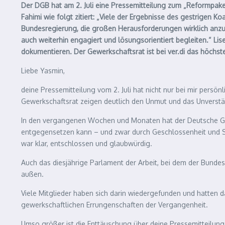
Der DGB hat am 2. Juli eine Pressemitteilung zum „Reformpaket
Fahimi wie folgt zitiert: „Viele der Ergebnisse des gestrigen 
Bundesregierung, die großen Herausforderungen wirklich anzup
auch weiterhin engagiert und lösungsorientiert begleiten.“ Lise
dokumentieren. Der Gewerkschaftsrat ist bei ver.di das höchs
Liebe Yasmin,
deine Pressemitteilung vom 2. Juli hat nicht nur bei mir pers
Gewerkschaftsrat zeigen deutlich den Unmut und das Unverstän
In den vergangenen Wochen und Monaten hat der Deutsche Gewe
entgegensetzen kann – und zwar durch Geschlossenheit und So
war klar, entschlossen und glaubwürdig.
Auch das diesjährige Parlament der Arbeit, bei dem der Bunde
außen.
Viele Mitglieder haben sich darin wiedergefunden und hatten 
gewerkschaftlichen Errungenschaften der Vergangenheit.
Umso größer ist die Enttäuschung über deine Pressemitteilung 