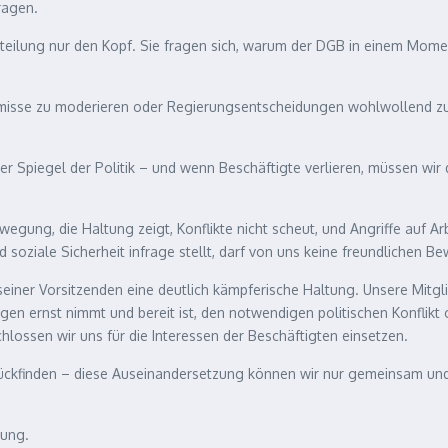
ragen.
tteilung nur den Kopf. Sie fragen sich, warum der DGB in einem Mome
omisse zu moderieren oder Regierungsentscheidungen wohlwollend zu ko
er Spiegel der Politik – und wenn Beschäftigte verlieren, müssen wir
egung, die Haltung zeigt, Konflikte nicht scheut, und Angriffe auf A
 soziale Sicherheit infrage stellt, darf von uns keine freundlichen B
seiner Vorsitzenden eine deutlich kämpferische Haltung. Unsere Mitg
rgen ernst nimmt und bereit ist, den notwendigen politischen Konflikt
lossen wir uns für die Interessen der Beschäftigten einsetzen.
ckfinden – diese Auseinandersetzung können wir nur gemeinsam und 
gung.