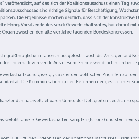
“ veröffentlicht, auf das sich der Koalitionsausschuss einen Tag zuv
Koalitionsausschusses sind richtige Signale für Beschäftigung, Wachst
acken. Die Ergebnisse machen deutlich, dass sich der konstruktive 
tte Hörig, Vorsitzende des ver.di-Gewerkschaftsrates, hat darauf mit e
te Organ zwischen den alle vier Jahre tagenden Bundeskongressen.
önlich größtmögliche Irritationen ausgelöst – auch die Anfragen und 
dnis innerhalb von ver.di. Aus diesem Grunde wende ich mich heute p
rkschaftsbund gezeigt, dass er den politischen Angriffen auf den 
lidarität. Die Kommunikation zu den Reformen der gesetzlichen Kran
skanzler den nachvollziehbaren Unmut der Delegierten deutlich zu sp
das Gefühl: Unsere Gewerkschaften kämpfen (für uns) und stemmen sic
vom 2. Juli zu den Ergebnissen des Koalitionsausschusses: Darin spr