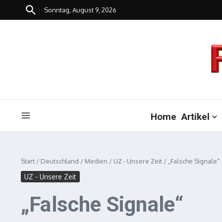
Zum Inhalt springen
Sonntag, August 9, 2026
Home
Artikel
Start
/
Deutschland
/
Medien
/
UZ - Unsere Zeit
/
„Falsche Signale“
UZ - Unsere Zeit
„Falsche Signale“