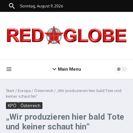
Zum Inhalt springen
Sonntag, August 9, 2026
Main Menu
Start
/
Europa
/
Österreich
/
„Wir produzieren hier bald Tote und
keiner schaut hin“
KPÖ
Österreich
„Wir produzieren hier bald Tote
und keiner schaut hin“