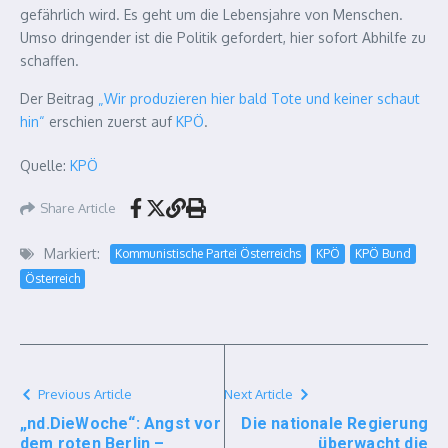
gefährlich wird. Es geht um die Lebensjahre von Menschen.
Umso dringender ist die Politik gefordert, hier sofort Abhilfe zu
schaffen.
Der Beitrag
„Wir produzieren hier bald Tote und keiner schaut
hin“
erschien zuerst auf
KPÖ
.
Quelle:
KPÖ
Share Article
Markiert:
Kommunistische Partei Österreichs
KPÖ
KPÖ Bund
Österreich
Previous Article
Next Article
„nd.DieWoche“: Angst vor
Die nationale Regierung
dem roten Berlin –
überwacht die