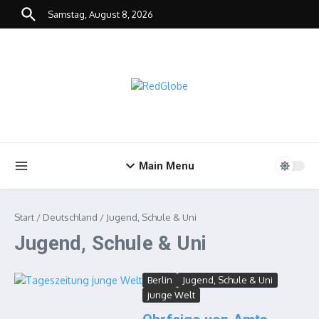
Zum Inhalt springen
Samstag, August 8, 2026
Main Menu
Start
/
Deutschland
/
Jugend, Schule & Uni
Jugend, Schule & Uni
Berlin
Jugend, Schule & Uni
junge Welt