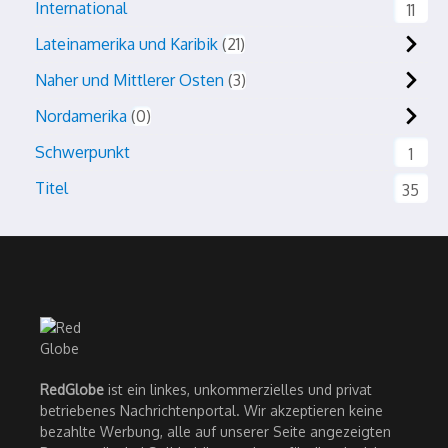
International
11
Lateinamerika und Karibik
21
Naher und Mittlerer Osten
3
Nordamerika
0
Schwerpunkt
1
Titel
35
RedGlobe
ist ein linkes, unkommerzielles und privat
betriebenes Nachrichtenportal. Wir akzeptieren keine
bezahlte Werbung, alle auf unserer Seite angezeigten