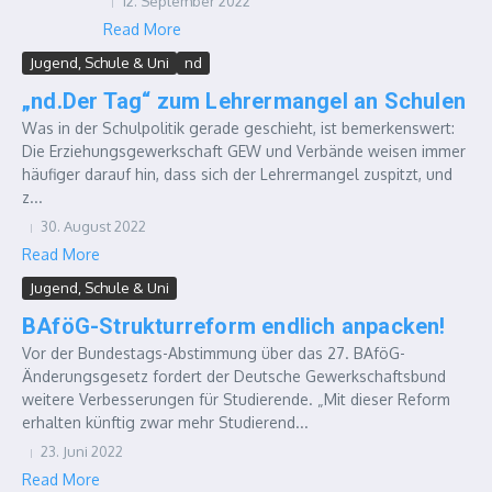
12. September 2022
Read More
Jugend, Schule & Uni
nd
„nd.Der Tag“ zum Lehrermangel an Schulen
Was in der Schul­po­li­tik gera­de geschieht, ist bemer­kens­wert:
Die Erzie­hungs­ge­werk­schaft GEW und Ver­bän­de wei­sen immer
häu­fi­ger dar­auf hin, dass sich der Leh­rer­man­gel zuspitzt, und
z...
30. August 2022
Read More
Jugend, Schule & Uni
BAföG-Strukturreform endlich anpacken!
Vor der Bundestags-Abstimmung über das 27. BAföG-
Änderungsgesetz fordert der Deutsche Gewerkschaftsbund
weitere Verbesserungen für Studierende. „Mit dieser Reform
erhalten künftig zwar mehr Studierend...
23. Juni 2022
Read More