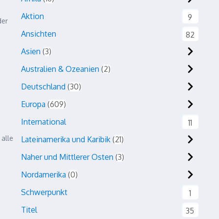
Aktion
9
der
Ansichten
82
Asien
3
Australien & Ozeanien
2
Deutschland
30
Europa
609
International
11
 alle
Lateinamerika und Karibik
21
Naher und Mittlerer Osten
3
Nordamerika
0
Schwerpunkt
1
Titel
35