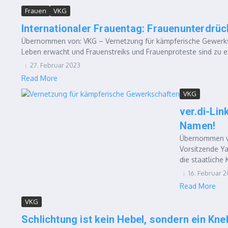
Frauen
VKG
Internationaler Frauentag: Frauenunterdrü
Übernommen von: VKG – Vernetzung für kämpferische Gewerk
Leben erwacht und Frauenstreiks und Frauenproteste sind zu e
27. Februar 2023
Read More
VKG
ver.di-Li
Namen!
Übernommen vo
Vorsitzende Ya
die staatliche 
16. Februar 
Read More
VKG
Schlichtung ist kein Hebel, sondern ein Kne