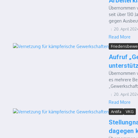
Arbeiterk
Übernommen vo
seit über 130 
gegen Ausbeut
20. April 202
Read More
Friedensbew
Aufruf „G
unterstüt
Übernommen vo
es mehrere Be
„Gewerkschaft
20. April 202
Read More
Antifa
VKG
Stellungn
dagegen 