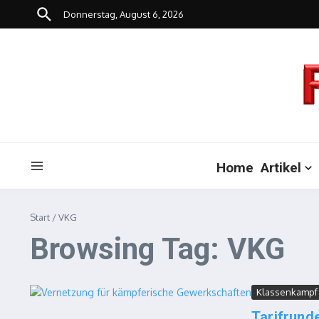
Zum Inhalt springen
Donnerstag, August 6, 2026
Home
Artikel
Start
/
VKG
Browsing Tag: VKG
Klassenkampf
Tarifrund