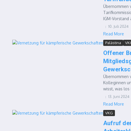
Übernommen vo
Tarifkommissio
IGM-Vorstand a
10. Juli 2024
Read More
Palästina
VK
Offener B
Mitglieds
Gewerksch
Übernommen vo
Kolleginnen un
wisst, was los 
13. Juni 2024
Read More
VKG
Aufruf de