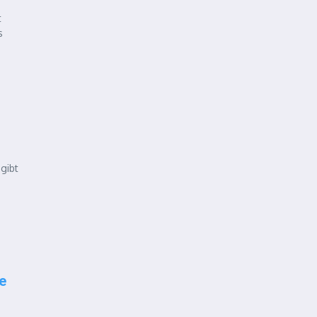
t
s
gibt
e