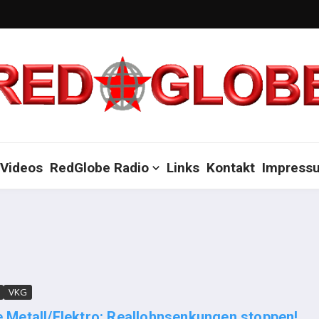
Videos
RedGlobe Radio
Links
Kontakt
Impress
VKG
e Metall/Elektro: Reallohnsenkungen stoppen!