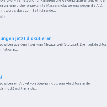
n: VKG – Vernetzung für kämpferische Gewerkschaften Seit einigen
n wir eine bisher ungekannte Massenmobilisierung gegen die AfD,
nt wurde, dass zum Teil führende...
2024
rungen jetzt diskutieren
aften aus dem Flyer vom Metallertreff Stuttgart: Die Tarifabschlü
flation n...
!
aften ein Artikel von Stephan Krull zum Abschluss in der
 (noch) nicht erreich...