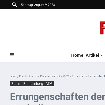
Zum Inhalt springen
Sonntag, August 9, 2026
Home
Artikel
Start
/
Deutschland
/
Klassenkampf
/
VKG
/
Errungenschaften der A
Berlin
Brandenburg
VKG
Errungenschaften der