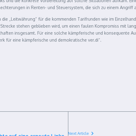
eiks und die konkrete Vorbereitung auf solche Situationen aufkam. Eine
hterungen in Renten- und Steuersystem, die sich zu einem Angriff 
n die „Leitwährung“ für die kommenden Tarifrunden wie im Einzelhand
ber Strecke stehen geblieben wird, um einen faulen Kompromiss mit l
chaften insgesamt. Für eine solche kämpferische und konsequente Ausr
erk für eine kämpferische und demokratische ver.di“.
Next Article