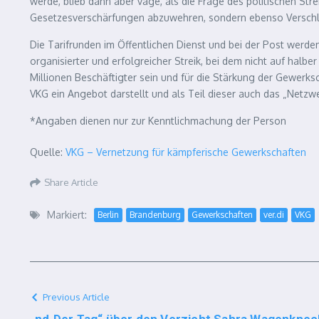
werde, blieb dann aber vage, als die Frage des politischen Str
Gesetzesverschärfungen abzuwehren, sondern ebenso Verschlec
Die Tarifrunden im Öffentlichen Dienst und bei der Post werde
organisierter und erfolgreicher Streik, bei dem nicht auf hal
Millionen Beschäftigter sein und für die Stärkung der Gewerks
VKG ein Angebot darstellt und als Teil dieser auch das „Netzw
*Angaben dienen nur zur Kenntlichmachung der Person
Quelle:
VKG – Vernetzung für kämpferische Gewerkschaften
Share Article
Markiert:
Berlin
Brandenburg
Gewerkschaften
ver.di
VKG
Previous Article