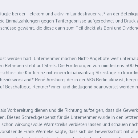
äftigte bei der Telekom und aktiv im Landesfrauenrat* an der Beteil
erfreie Einmalzahlungen gegen Tarifergebnisse aufgerechnet und Druc
hüsse gewährt, die diese dann zum Teil direkt als Boni und Dividen
Post werden hart. Unternehmer machen Nicht-Angebote weit unterhalb 
n Betrieben steht auf Streik. Die Forderungen von mindestens 500 Eu
hloss die Konferenz mit einem Initiativantrag Streiktage zu koordi
ezirksvorstand* René Arnsburg, der in der VKG Berlin aktiv ist, begr
auf Beschäftigte, Rentner*innen und die Jugend beantwortet werden 
ls Vorbereitung dienen und die Richtung aufzeigen, dass die Gewerks
önnen. Dieses Schreckgespenst für die Unternehmer wurde in den let
 schon wirkungsvolle Warnstreiks verbieten lassen und schauen nach
vorsitzende Frank Werneke sagte, dass sich die Gewerkschaft mit al