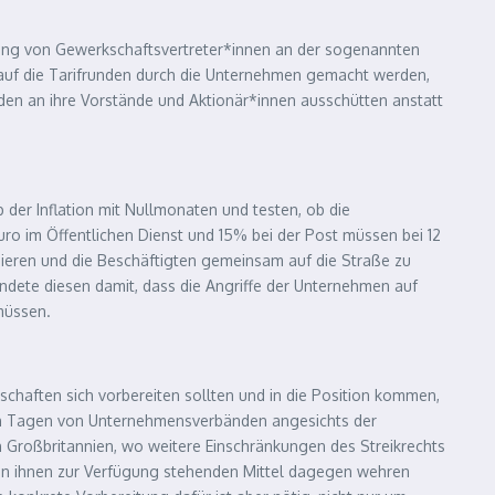
igung von Gewerkschaftsvertreter*innen an der sogenannten
k auf die Tarifrunden durch die Unternehmen gemacht werden,
den an ihre Vorstände und Aktionär*innen ausschütten anstatt
der Inflation mit Nullmonaten und testen, ob die
ro im Öffentlichen Dienst und 15% bei der Post müssen bei 12
nieren und die Beschäftigten gemeinsam auf die Straße zu
ündete diesen damit, dass die Angriffe der Unternehmen auf
müssen.
chaften sich vorbereiten sollten und in die Position kommen,
zten Tagen von Unternehmensverbänden angesichts der
 Großbritannien, wo weitere Einschränkungen des Streikrechts
len ihnen zur Verfügung stehenden Mittel dagegen wehren