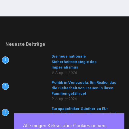
Neueste Beiträge
Die neue nationale
1
Sicherheitsstrategie des
Imperialismus
9. August 2026
Politik in Venezuela: Ein Risiko, das
2
die Sicherheit von Frauen in ihren
Familien gefährdet
9. August 2026
Europapolitiker Günther zu EU-
3
Haushalt: Merz und Konsorten sind
keine Retter, sondern die
Architekten der Krise
Alle mögen Kekse, aber Cookies nerven.