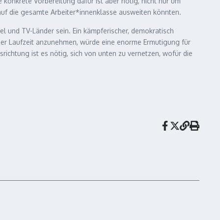
 konkrete Vorbereitung dafür ist aber nötig, nicht nur um
auf die gesamte Arbeiter*innenklasse ausweiten könnten.
el und TV-Länder sein. Ein kämpferischer, demokratisch
anger Laufzeit anzunehmen, würde eine enorme Ermutigung für
ichtung ist es nötig, sich von unten zu vernetzen, wofür die