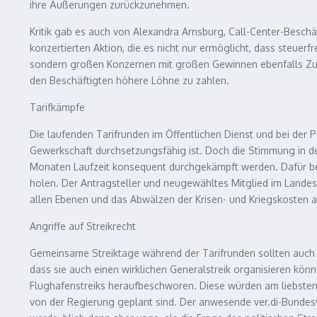
ihre Äußerungen zurückzunehmen.
Kritik gab es auch von Alexandra Arnsburg, Call-Center-Besch
konzertierten Aktion, die es nicht nur ermöglicht, dass steu
sondern großen Konzernen mit großen Gewinnen ebenfalls Zusc
den Beschäftigten höhere Löhne zu zahlen.
Tarifkämpfe
Die laufenden Tarifrunden im Öffentlichen Dienst und bei der 
Gewerkschaft durchsetzungsfähig ist. Doch die Stimmung in de
Monaten Laufzeit konsequent durchgekämpft werden. Dafür besc
holen. Der Antragsteller und neugewähltes Mitglied im Landesb
allen Ebenen und das Abwälzen der Krisen- und Kriegskosten 
Angriffe auf Streikrecht
Gemeinsame Streiktage während der Tarifrunden sollten auch a
dass sie auch einen wirklichen Generalstreik organisieren k
Flughafenstreiks heraufbeschworen. Diese würden am liebsten
von der Regierung geplant sind. Der anwesende ver.di-Bundes