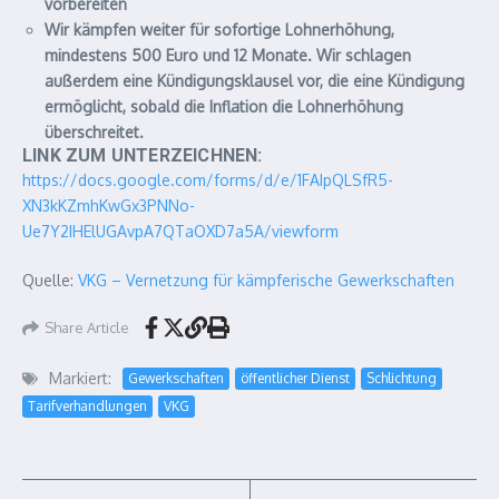
vorbereiten
Wir kämpfen weiter für sofortige Lohnerhöhung,
mindestens 500 Euro und 12 Monate. Wir schlagen
außerdem eine Kündigungsklausel vor, die eine Kündigung
ermöglicht, sobald die Inflation die Lohnerhöhung
überschreitet.
LINK ZUM UNTERZEICHNEN
:
https://docs.google.com/forms/d/e/1FAIpQLSfR5-
XN3kKZmhKwGx3PNNo-
Ue7Y2IHElUGAvpA7QTaOXD7a5A/viewform
Quelle:
VKG – Vernetzung für kämpferische Gewerkschaften
Share Article
Markiert:
Gewerkschaften
öffentlicher Dienst
Schlichtung
Tarifverhandlungen
VKG