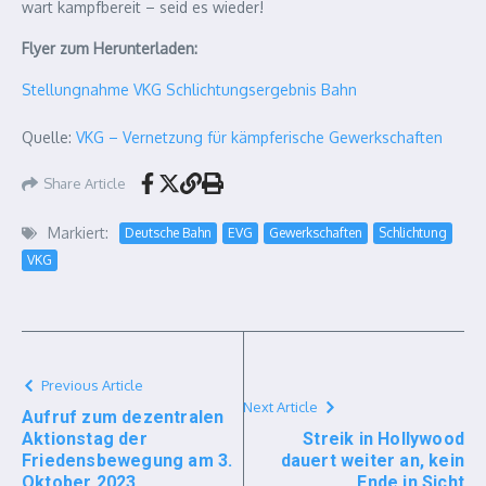
wart kampfbereit – seid es wieder!
Flyer zum Herunterladen:
Stellungnahme VKG Schlichtungsergebnis Bahn
Quelle:
VKG – Vernetzung für kämpferische Gewerkschaften
Share Article
Markiert:
Deutsche Bahn
EVG
Gewerkschaften
Schlichtung
VKG
Previous Article
Next Article
Aufruf zum dezentralen
Aktionstag der
Streik in Hollywood
Friedensbewegung am 3.
dauert weiter an, kein
Oktober 2023
Ende in Sicht