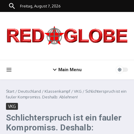
Zum Inhalt springen
Freitag, August 7, 2026
Main Menu
Start
/
Deutschland
/
Klassenkampf
/
VKG
/
Schlichterspruch ist ein
fauler Kompromiss. Deshalb: Ablehnen!
VKG
Schlichterspruch ist ein fauler
Kompromiss. Deshalb: