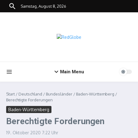
Zum Inhalt springen
Samstag, August 8, 2026
Main Menu
Start
/
Deutschland
/
Bundesländer
/
Baden-Württemberg
/
Berechtigte Forderungen
Baden-Württemberg
Berechtigte Forderungen
19. Oktober 2020
7:22 Uhr