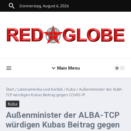
Zum Inhalt springen
Donnerstag, August 6, 2026
Main Menu
Start
/
Lateinamerika und Karibik
/
Kuba
/
Außenminister der ALBA-
TCP würdigen Kubas Beitrag gegen COVID-19
Kuba
Außenminister der ALBA-TCP
würdigen Kubas Beitrag gegen