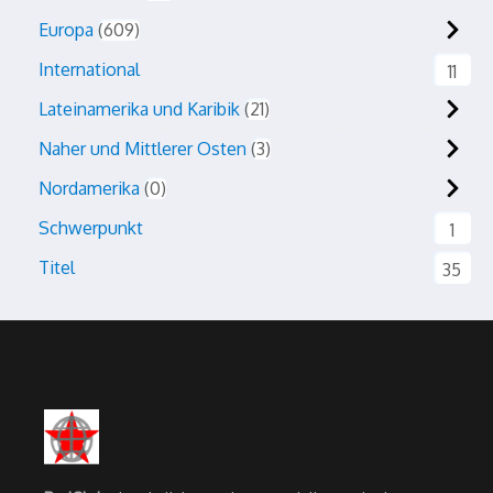
Europa
609
International
11
Lateinamerika und Karibik
21
Naher und Mittlerer Osten
3
Nordamerika
0
Schwerpunkt
1
Titel
35