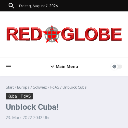
Zum Inhalt springen
Freitag, August 7, 2026
Main Menu
Start
/
Europa
/
Schweiz
/
PdAS
/
Unblock Cuba!
Kuba
PdAS
Unblock Cuba!
23. März 2022
20:12 Uhr