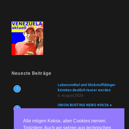
Neueste Beiträge
Lebensmittel und Stickstoffdünger
1
könnten deutlich teurer werden
6. August 2026
UNION BUSTING NEWS #09/26 ►
2
Köln Bäder ► Aldi ► ZF ► tödlicher
Arbeitsunfall vertuscht ► Currenta
Alle mögen Kekse, aber Cookies nerven.
► Nutracorp
6. August 2026
Trotzdem: Auch wir setzen aus technischen