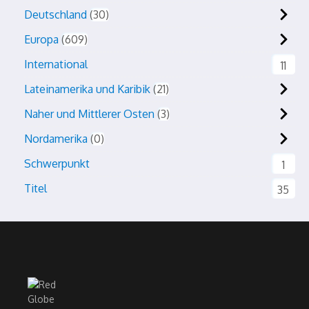
Deutschland
30
Europa
609
International
11
Lateinamerika und Karibik
21
Naher und Mittlerer Osten
3
Nordamerika
0
Schwerpunkt
1
Titel
35