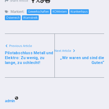
Share Article
Markiert:
Gewerkschaften
KOMintern
Krankenhaus
Österreich
Warnstreik
Previous Article
Next Article
Pilotabschluss Metall und
Elektro: Zu wenig, zu
„Wir waren und sind die
lange, zu schlecht!
Guten“
admin