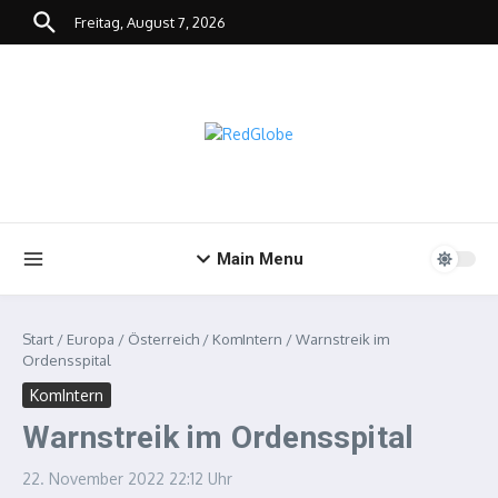
Zum Inhalt springen
Freitag, August 7, 2026
Main Menu
Start
/
Europa
/
Österreich
/
KomIntern
/
Warnstreik im
Ordensspital
KomIntern
Warnstreik im Ordensspital
22. November 2022
22:12 Uhr