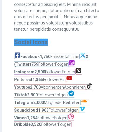
consectetur adipisicing elit. Minima incidunt
voluptates nemo, dolor optio quia architecto
quis delectus perspiciatis. Nobis atque id hic
neque possimus voluptatum voluptatibus
tenetur, perspiciatis consequuntur.
Social Icons
Fans
Gefällt mir
Facebook
1,750
X
Follower
Folgen
(Twitter)
759
Follower
Folgen
Instagram
2,500
Follower
Pin
Pinterest
1,365
Abonnenten
Abonnieren
Youtube
2,700
Follower
Folgen
Tiktok
2,900
Mitglieder
Beitreten
Telegram
2,000
Follower
Folgen
Soundcloud
1,963
Follower
Folgen
Vimeo
1,254
Follower
Folgen
Dribbble
3,520