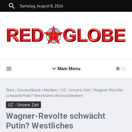
Zum Inhalt springen
Samstag, August 8, 2026
Main Menu
Start
/
Deutschland
/
Medien
/
UZ - Unsere Zeit
/
Wagner-Revolte
schwächt Putin? Westliches Wunschdenken
UZ - Unsere Zeit
Wagner-Revolte schwächt
Putin? Westliches