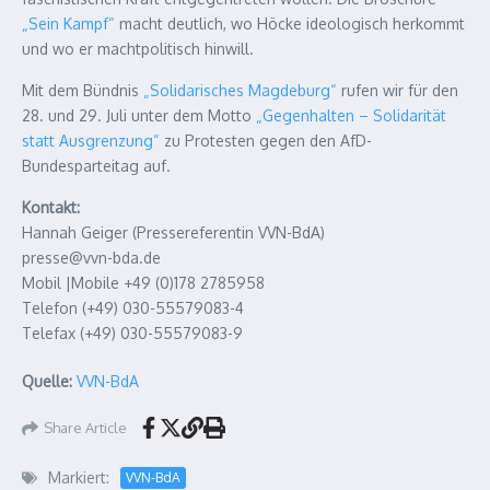
„Sein Kampf“
macht deutlich, wo Höcke ideologisch herkommt
und wo er machtpolitisch hinwill.
Mit dem Bündnis
„Solidarisches Magdeburg“
rufen wir für den
28. und 29. Juli unter dem Motto
„Gegenhalten – Solidarität
statt Ausgrenzung“
zu Protesten gegen den AfD-
Bundesparteitag auf.
Kontakt:
Hannah Geiger (Pressereferentin VVN-BdA)
presse@vvn-bda.de
Mobil |Mobile +49 (0)178 2785958
Telefon (+49) 030-55579083-4
Telefax (+49) 030-55579083-9
Quelle:
VVN-BdA
Share Article
Markiert:
VVN-BdA