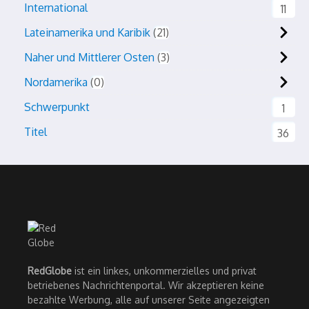
International
11
Lateinamerika und Karibik
21
Naher und Mittlerer Osten
3
Nordamerika
0
Schwerpunkt
1
Titel
36
RedGlobe
ist ein linkes, unkommerzielles und privat
betriebenes Nachrichtenportal. Wir akzeptieren keine
bezahlte Werbung, alle auf unserer Seite angezeigten