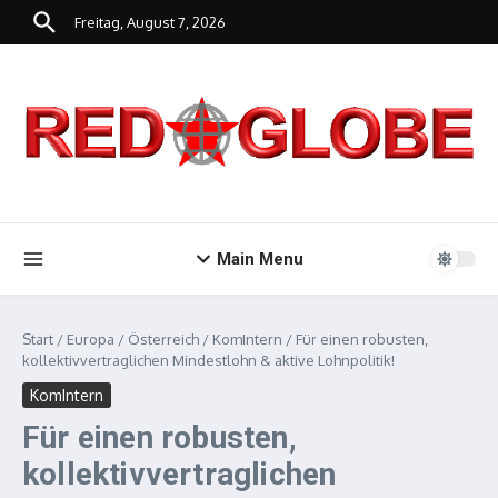
Zum Inhalt springen
Freitag, August 7, 2026
Main Menu
Start
/
Europa
/
Österreich
/
KomIntern
/
Für einen robusten,
kollektivvertraglichen Mindestlohn & aktive Lohnpolitik!
KomIntern
Für einen robusten,
kollektivvertraglichen