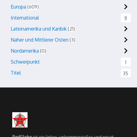
Europa
609
International
11
Lateinamerika und Karibik
21
Naher und Mittlerer Osten
3
Nordamerika
0
Schwerpunkt
1
Titel
35
RedGlobe
ist ein linkes, unkommerzielles und privat