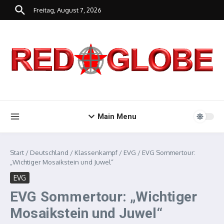
Zum Inhalt springen
Freitag, August 7, 2026
Main Menu
Start
/
Deutschland
/
Klassenkampf
/
EVG
/
EVG Sommertour:
„Wichtiger Mosaikstein und Juwel“
EVG
EVG Sommertour: „Wichtiger
Mosaikstein und Juwel“